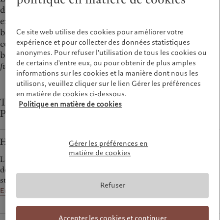
des actifs alternatifs pour différentes raisons, par
exemple pour détenir des actifs stables (tels que des
biens immobiliers), investir dans des sociétés non
Ce site web utilise des cookies pour améliorer votre
expérience et pour collecter des données statistiques
cotées inaccessibles par l’intermédiaire des marchés
anonymes. Pour refuser l'utilisation de tous les cookies ou
boursiers ou atténuer les risques au moyen de
hedge
de certains d'entre eux, ou pour obtenir de plus amples
funds
.
informations sur les cookies et la manière dont nous les
utilisons, veuillez cliquer sur le lien Gérer les préférences
en matière de cookies ci-dessous.
Types d’actifs alternatifs disponibles auprès de
Politique en matière de cookies
Pictet
Hedge funds
Gérer les préférences en
matière de cookies
Les hedge funds offrent des sources de rendement décorrélées
des marchés traditionnels pour des investisseurs en quête de
stratégies moins conventionnelles.
Refuser
En savoir plus
Accepter les cookies et continuer