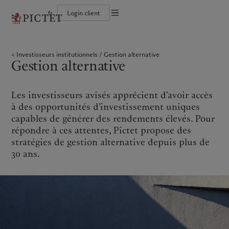
fr
Login client
Conditions d'utilisation
Le groupe Pictet
Particuliers et familles
Wealth management
Publications récentes
L’approche de Pictet
Documentation légale
Les associés du Groupe
Institutions et intermédiaires financiers
Asset management
Marchés
Rapport de durabilité
Investisseurs institutionnels
Gestion alternative
Solidité financière de Pictet
Investisseurs institutionnels
Alternative investments
Au-delà des marchés
Plan d’action climatique
Gestion des cookies
Gestion alternative
Diversité, équité et inclusion
Asset services
S’abonner à la newsletter
Principes d’investissement en faveur du climat
Collection Pictet
Gouvernance de la durabilité
Protection des données
Amérique du Nord
Notre Groupe
Asie
Nos clients
Campus Pictet de Rochemont
Fondation du Groupe Pictet
Prix Pictet
Les investisseurs avisés apprécient d’avoir accès
Bahamas
Le groupe Pictet
China Offshore
Particuliers et familles
|
中国离岸
à des opportunités d’investissement uniques
Canada (en)
Les associés du Groupe
|
Canada (fr)
Hong Kong SAR
Institutions et intermédiaires
|
香港特別行政區
capables de générer des rendements élevés. Pour
|
financiers
香港特别行政区
United States
Solidité financière de Pictet
répondre à ces attentes, Pictet propose des
日本
Investisseurs institutionnels
Diversité, équité et inclusion
stratégies de gestion alternative depuis plus de
Singapore
|
新加坡
Collection Pictet
30 ans.
Taiwan
|
台灣
Campus Pictet de Rochemont
Europe
Moyen-Orient
Nos métiers
Commentaires et analyses
Belgique
Israel
Wealth management
Publications récentes
Deutschland
United Arab Emirates
Asset management
Marchés
Spain
|
España