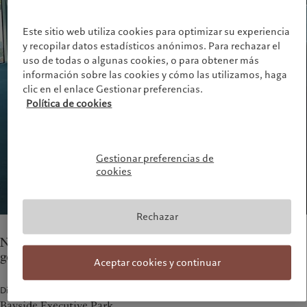
Asset management
Mercados
France
Inversiones alternativas
Más allá de los mercados
Este sitio web utiliza cookies para optimizar su experiencia
Italia
|
Italy
Asset services
Suscribirse al newsletter
y recopilar datos estadísticos anónimos. Para rechazar el
Luxembourg (fr)
|
Luxembourg
uso de todas o algunas cookies, o para obtener más
(en)
|
Luxemburg (de)
información sobre las cookies y cómo las utilizamos, haga
Sostenibilidad
Monaco (en)
|
Monaco (fr)
clic en el enlace Gestionar preferencias.
Switzerland
|
Suisse
|
Schweiz
|
Sostenibilidad: nuestro enfoque
Política de cookies
Svizzera
Informe de sostenibilidad del
United Kingdom
Grupo
Plan de acción climática
Gestionar preferencias de
Principios de inversión climática
cookies
Gobernanza en materia de
sostenibilidad
Fundación de grupo Pictet
Rechazar
Prix Pictet
Nuestros equipos en Nassau prestan servicios de
gestión de patrimonios.
Aceptar cookies y continuar
Dirección
Bayside Executive Park