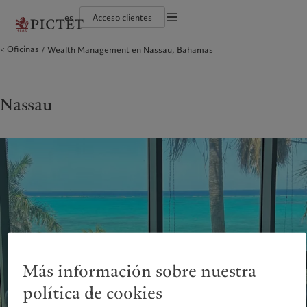
es
Acceso clientes
Información legal
Oficinas
Wealth Management en Nassau, Bahamas
El grupo Pictet
Individuos y familias
Wealth management
Últimas publicaciones
Sostenibilidad: nuestro enfoque
Documentación jurídica
Socios del grupo Pictet
Instituciones e intermediarios financieros
Asset management
Mercados
Informe de sostenibilidad del Grupo
Calificaciones corporativas
Inversores institucionales
Inversiones alternativas
Más allá de los mercados
Plan de acción climática
Preferencias en materia de
Diversidad, equidad e inclusión
Asset services
Suscribirse al newsletter
Principios de inversión climática
cookies
Trabajar en Pictet
Gobernanza en materia de sostenibilidad
Nassau
América del Norte
Quiénes somos
Asia
A quién servimos
Aviso de privacidad
Collection Pictet
Fundación de grupo Pictet
Campus Pictet de Rochemont
Prix Pictet
Bahamas
El grupo Pictet
China Offshore
Individuos y familias
|
中国离岸
Canada (en)
Socios del grupo Pictet
|
Canada (fr)
Hong Kong SAR
Instituciones e intermediarios
|
香港特別行政區
|
financieros
香港特别行政区
United States
Calificaciones corporativas
日本
Inversores institucionales
Diversidad, equidad e inclusión
Singapore
|
新加坡
Trabajar en Pictet
Taiwan
|
台灣
Collection Pictet
Campus Pictet de Rochemont
Europa
Oriente Medio
Más información sobre nuestra
Qué hacemos
Perspectivas
Belgique
Israel
política de cookies
Deutschland
United Arab Emirates
Wealth management
Últimas publicaciones
Spain
|
España