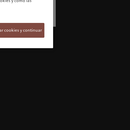
ookies y cómo las
s
ar cookies y continuar
Bienvenido/a a Pictet
Parece que está usted aquí: United States.