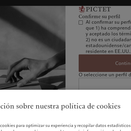
Confirme su perfil
Al confirmar su perf
que 1) ha comprend
y aceptado los térm
2) no es un ciudada
estadounidense/can
residente en EE.UU
Contin
O seleccione un perfil d
ión sobre nuestra política de cookies
a cookies para optimizar su experiencia y recopilar datos estadístic