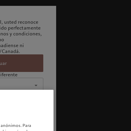
il, usted reconoce
ido perfectamente
inos y condiciones,
no
adiense ni
./Canadá.
uar
iferente
os anónimos. Para