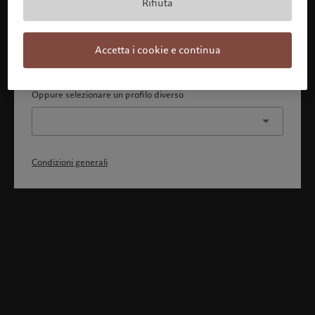
Rifiuta
Con la presente dichiaro 1) di aver pienamente compreso
e accettato le Condizioni generali, 2) di non essere
cittadino o residente degli Stati Uniti o del Canada.
Accetta i cookie e continua
Continua
Oppure selezionare un profilo diverso
Condizioni generali
Benvenuto in Pictet
Ci sembra che lei sia in: United States. Vuole modificare la sua
ubicazione?
United States
Svizzera