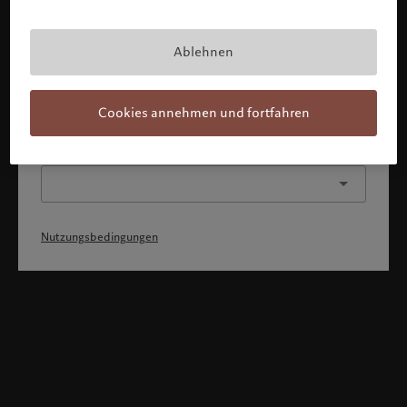
Mit Bestätigung meines Profils erkläre ich, 1) dass ich die
Nutzungsbedingungen zur Kenntnis genommen und
akzeptiert habe, 2) dass ich weder die
Staatsangehörigkeit von noch den Wohnsitz in den USA
Ablehnen
oder Kanada habe.
Weiter
Cookies annehmen und fortfahren
Oder wählen Sie ein anderes Profil
Nutzungsbedingungen
Willkommen bei Pictet
Sie befinden sich auf der folgenden Länderseite: United States.
Möchten Sie die Länderseite wechseln?
United States
Luxemburg (de)