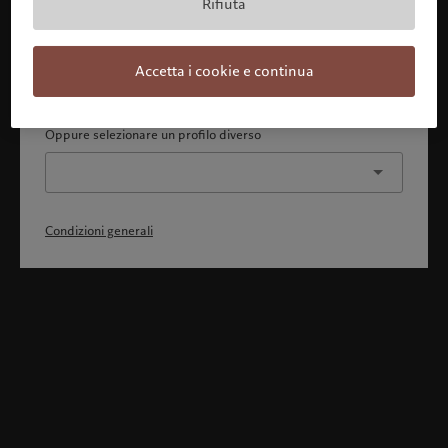
Rifiuta
Con la presente dichiaro 1) di aver pienamente compreso
e accettato le Condizioni generali, 2) di non essere
cittadino o residente degli Stati Uniti o del Canada.
Accetta i cookie e continua
Continua
Oppure selezionare un profilo diverso
Condizioni generali
Benvenuto in Pictet
Ci sembra che lei sia in: United States. Vuole modificare la sua
ubicazione?
United States
Svizzera