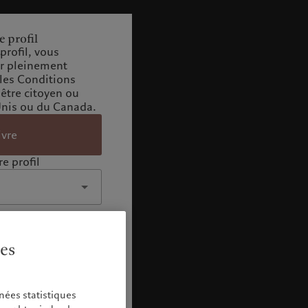
e profil
profil, vous
ir pleinement
 les Conditions
 être citoyen ou
Unis ou du Canada.
ivre
e profil
ies
nées statistiques