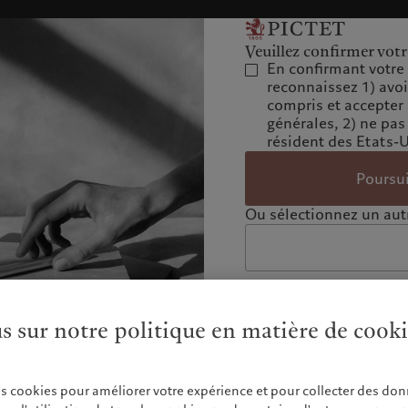
Veuillez confirmer votr
En confirmant votre 
reconnaissez 1) avo
compris et accepter
générales, 2) ne pas
résident des Etats-
Poursu
Ou sélectionnez un autr
us sur notre politique en matière de cook
es cookies pour améliorer votre expérience et pour collecter des don