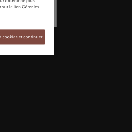
our obtenir de plus
sur le lien Gérer les
s cookies et continuer
Bienvenue chez Pictet
Vous semblez vous trouver dans ce pays:
United States. Souhaitez-vous modifier votre