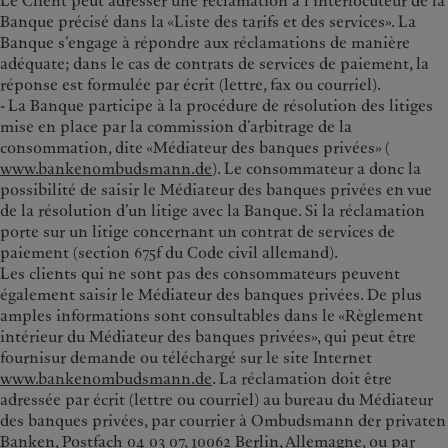
Le Client peut adresser une réclamation à l’interlocuteur de la
Banque précisé dans la «Liste des tarifs et des services». La
Banque s’engage à répondre aux réclamations de manière
adéquate; dans le cas de contrats de services de paiement, la
réponse est formulée par écrit (lettre, fax ou courriel).
- La Banque participe à la procédure de résolution des litiges
mise en place par la commission d’arbitrage de la
consommation, dite «Médiateur des banques privées» (
www.bankenombudsmann.de
). Le consommateur a donc la
possibilité de saisir le Médiateur des banques privées en vue
de la résolution d’un litige avec la Banque. Si la réclamation
porte sur un litige concernant un contrat de services de
paiement (section 675f du Code civil allemand).
Les clients qui ne sont pas des consommateurs peuvent
également saisir le Médiateur des banques privées. De plus
amples informations sont consultables dans le «Règlement
intérieur du Médiateur des banques privées», qui peut être
fournisur demande ou téléchargé sur le site Internet
www.bankenombudsmann.de
. La réclamation doit être
adressée par écrit (lettre ou courriel) au bureau du Médiateur
des banques privées, par courrier à Ombudsmann der privaten
Banken, Postfach 04 03 07, 10062 Berlin, Allemagne, ou par