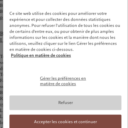
Building No. 1, West Bay Street and Blake Road, Nassau,
Bahamas, ou par courriel à l’adresse
Ce site web utilise des cookies pour améliorer votre
ptscompliance@pictet.com
.
expérience et pour collecter des données statistiques
anonymes. Pour refuser l'utilisation de tous les cookies ou
de certains d'entre eux, ou pour obtenir de plus amples
Bank Pictet & Cie (Europe) AG, Succursale de
informations sur les cookies et la manière dont nous les
Luxembourg
utilisons, veuillez cliquer sur le lien Gérer les préférences
en matière de cookies ci-dessous.
Politique en matière de cookies
Toute réclamation concernant la conduite de la personne qui
vous conseille ou vend le produit peut être formulée
directement auprès de celle-ci.
Toute réclamation concernant le produit ou la conduite du
Gérer les préférences en
Fabricant doit être envoyée en premier lieu à l’adresse
matière de cookies
suivante:
Bank Pictet & Cie (Europe) AG, Succursale de Luxembourg
Réclamations
Refuser
15A, Avenue J. F. Kennedy,
L 1855 Luxembourg
La Banque répondra à l’ensemble des problèmes soulevés par
Accepter les cookies et continuer
le Client dans un délai de 1 (un) mois.