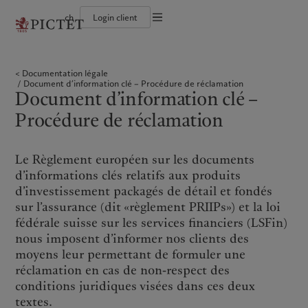
ch
Login client
Conditions d'utilisation
Le groupe Pictet
Particuliers et familles
Wealth management
Publications récentes
L’approche de Pictet
Documentation légale
Les associés du Groupe
Institutions et intermédiaires financiers
Asset management
Marchés
Rapport de durabilité
Documentation légale
Solidité financière de Pictet
Investisseurs institutionnels
Alternative investments
Au-delà des marchés
Plan d’action climatique
Gestion des cookies
Document d’information clé – Procédure de réclamation
Diversité, équité et inclusion
Asset services
S’abonner à la newsletter
Principes d’investissement en faveur du climat
Document d’information clé –
Collection Pictet
Gouvernance de la durabilité
Protection des données
Amérique du Nord
Notre Groupe
Asie
Nos clients
Campus Pictet de Rochemont
Fondation du Groupe Pictet
Procédure de réclamation
Prix Pictet
Bahamas
Le groupe Pictet
China Offshore
Particuliers et familles
|
中国离岸
Canada (en)
Les associés du Groupe
|
Canada (fr)
Hong Kong SAR
Institutions et intermédiaires
|
香港特別行政區
Le Règlement européen sur les documents
|
financiers
香港特别行政区
United States
Solidité financière de Pictet
d’informations clés relatifs aux produits
日本
Investisseurs institutionnels
Diversité, équité et inclusion
d’investissement packagés de détail et fondés
Singapore
|
新加坡
Collection Pictet
sur l’assurance (dit «règlement PRIIPs») et la loi
Taiwan
|
台灣
Campus Pictet de Rochemont
fédérale suisse sur les services financiers (LSFin)
nous imposent d’informer nos clients des
Europe
Moyen-Orient
Nos métiers
Commentaires et analyses
moyens leur permettant de formuler une
réclamation en cas de non-respect des
Belgique
Israel
Wealth management
Publications récentes
conditions juridiques visées dans ces deux
Deutschland
United Arab Emirates
Asset management
Marchés
textes.
Spain
|
España