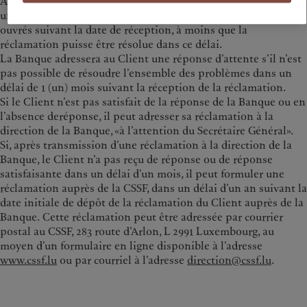
A réception de la réclamation, la Banque adressera au Client
une lettre en accusant réception dans un délai de 10 (dix) Jours
ouvrés suivant la date de réception, à moins que la
réclamation puisse être résolue dans ce délai.
La Banque adressera au Client une réponse d’attente s’il n’est
pas possible de résoudre l’ensemble des problèmes dans un
délai de 1 (un) mois suivant la réception de la réclamation.
Si le Client n’est pas satisfait de la réponse de la Banque ou en
l’absence deréponse, il peut adresser sa réclamation à la
direction de la Banque, «à l’attention du Secrétaire Général».
Si, après transmission d’une réclamation à la direction de la
Banque, le Client n’a pas reçu de réponse ou de réponse
satisfaisante dans un délai d’un mois, il peut formuler une
réclamation auprès de la CSSF, dans un délai d’un an suivant la
date initiale de dépôt de la réclamation du Client auprès de la
Banque.
Cette réclamation peut être adressée par courrier
postal au CSSF, 283 route d’Arlon, L 2991 Luxembourg, au
moyen d’un formulaire en ligne disponible à l’adresse
www.cssf.lu
ou par courriel à l’adresse
direction@cssf.lu
.