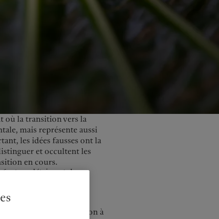
United Kingdom
ù la transition vers la
tale, mais représente aussi
ant, les idées fausses ont la
distinguer et occultent les
nsition en cours.
se font au détriment de
t autre réalité.
du Group Stewardship
ies
s, de privilégier une vision à