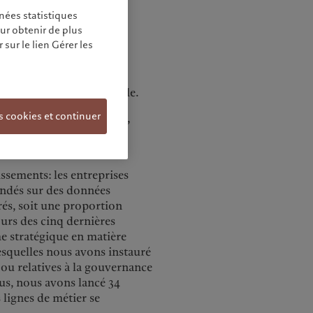
rme des marchés. En 2020,
nées statistiques
our obtenir de plus
sur le lien Gérer les
nos investissements;
ernance (ESG) ainsi que
estissement;
investissement responsable.
s cookies et continuer
 carbone et avions défini,
ifiques et validés par un
ur leur concrétisation.
issements: les entreprises
ondés sur des données
rés, soit une proportion
ours des cinq dernières
e stratégique en matière
esquelles nous avons instauré
ou relatives à la gouvernance
us, nous avons lancé 34
 lignes de métier se