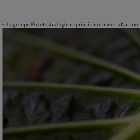
é du groupe Pictet: stratégie et principaux leviers d’action
ale
Gestion des cookies
Protection des données
Amérique du Nord
Asie
Bahamas
China Offshore
|
中国离岸
Nos métiers
Commentaires et
Canada (en)
|
Canada (fr)
Hong Kong SAR
|
香港特別行
政區
|
香港特别行政区
analyses
United States
Wealth management
日本
Publications récentes
Asset management
Singapore
|
新加坡
Marchés
Alternative investments
Taiwan
|
台灣
Au-delà des marchés
Asset services
S’abonner à la newsletter