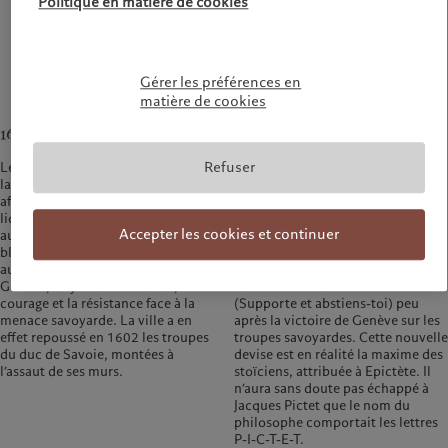
Politique en matière de cookies
Gérer les préférences en
matière de cookies
1600
1955
Refuser
Le logo du groupe Pictet comporte
Ce «lion issant» est choisi comme
la figure bien connue d’un lion,
emblème de Pictet & Cie en 1955,
affectueusement baptisé Léo. Le
à l’occasion du 150e anniversaire
lion apparaît pour la première fois
de la banque. Il est accompagné de
Accepter les cookies et continuer
au début du XVIIe siècle, sur le
la devise historique de la famille
blason de la famille Pictet. Dressé
Pictet
«Fais bien et laisse dire»
, que
au-dessus des remparts de
Jacques Pictet a remplacée par la
Genève, il symbolise la force, le
formule latine Sustine et abstine
courage et la résistance face à la
(Supporte et abstiens-toi) peu
menace savoyarde. La ville a en
après la victoire de Genève sur les
effet repoussé en 1602 les troupes
troupes savoyardes. Cette nouvelle
du duc de Savoie, montées à
devise est en réalité la maxime des
l’assaut de ses murs.
stoïciens, attribuée à Epictète. Il
n’aura sans doute pas échappé à
Jacques Pictet que le nom du
philosophe comportait les lettres
P-I-C-T-E-T.