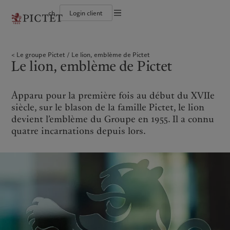
ch
Login client
Conditions d'utilisation
Le groupe Pictet
Particuliers et familles
Wealth management
Publications récentes
L’approche de Pictet
Documentation légale
Les associés du Groupe
Institutions et intermédiaires financiers
Asset management
Marchés
Rapport de durabilité
Le groupe Pictet
Le lion, emblème de Pictet
Solidité financière de Pictet
Investisseurs institutionnels
Alternative investments
Au-delà des marchés
Plan d’action climatique
Gestion des cookies
Le lion, emblème de Pictet
Diversité, équité et inclusion
Asset services
S’abonner à la newsletter
Principes d’investissement en faveur du climat
Collection Pictet
Gouvernance de la durabilité
Protection des données
Amérique du Nord
Notre Groupe
Asie
Nos clients
Campus Pictet de Rochemont
Fondation du Groupe Pictet
Prix Pictet
Apparu pour la première fois au début du XVIIe
Bahamas
Le groupe Pictet
China Offshore
Particuliers et familles
|
中国离岸
siècle, sur le blason de la famille Pictet, le lion
Canada (en)
Les associés du Groupe
|
Canada (fr)
Hong Kong SAR
Institutions et intermédiaires
|
香港特別行政區
devient l’emblème du Groupe en 1955. Il a connu
|
financiers
香港特别行政区
United States
Solidité financière de Pictet
quatre incarnations depuis lors.
日本
Investisseurs institutionnels
Diversité, équité et inclusion
Singapore
|
新加坡
Collection Pictet
Taiwan
|
台灣
Campus Pictet de Rochemont
Europe
Moyen-Orient
Nos métiers
Commentaires et analyses
Belgique
Israel
Wealth management
Publications récentes
Deutschland
United Arab Emirates
Asset management
Marchés
Spain
|
España