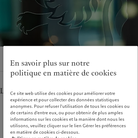
Alternative investments
Au-delà des marchés
France
Asset services
S’abonner à la newsletter
Italia
|
Italy
Luxembourg (fr)
|
Luxembourg
Durabilité
(en)
|
Luxemburg (de)
Monaco (en)
|
Monaco (fr)
L’approche de Pictet
Switzerland
|
Suisse
|
Schweiz
|
Rapport de durabilité
Svizzera
Plan d’action climatique
United Kingdom
En savoir plus sur notre
Principes d’investissement en
faveur du climat
politique en matière de cookies
Gouvernance de la durabilité
Fondation du Groupe Pictet
L’évolution du lion
Prix Pictet
Ce site web utilise des cookies pour améliorer votre
expérience et pour collecter des données statistiques
anonymes. Pour refuser l'utilisation de tous les cookies ou
de certains d'entre eux, ou pour obtenir de plus amples
informations sur les cookies et la manière dont nous les
utilisons, veuillez cliquer sur le lien Gérer les préférences
en matière de cookies ci-dessous.