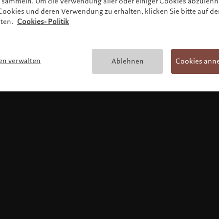
zu sammeln. Um die Verwendung aller oder einiger Cookies abzuleh
ookies und deren Verwendung zu erhalten, klicken Sie bitte auf de
lten.
Cookies- Politik
Nutzungsbedingungen
en verwalten
Ablehnen
Cookies ann