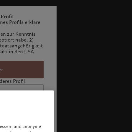
 Profil
es Profils erkläre
n zur Kenntnis
tiert habe, 2)
Staatsangehörigkeit
itz in den USA
er
eres Profil
rbessern und anonyme