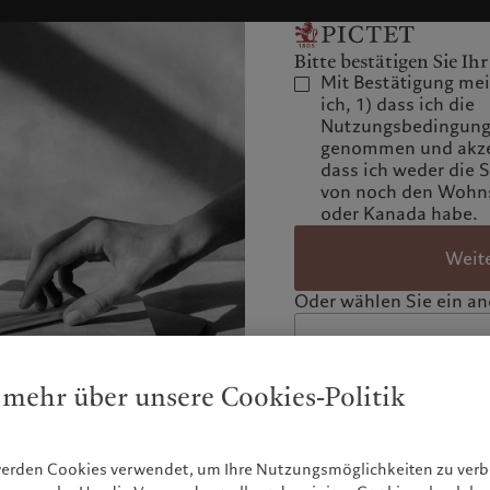
Bitte bestätigen Sie Ihr
Mit Bestätigung mein
ich, 1) dass ich die
Nutzungsbedingunge
genommen und akzep
dass ich weder die 
von noch den Wohns
oder Kanada habe.
Weit
Oder wählen Sie ein and
 mehr über unsere Cookies-Politik
werden Cookies verwendet, um Ihre Nutzungsmöglichkeiten zu ve