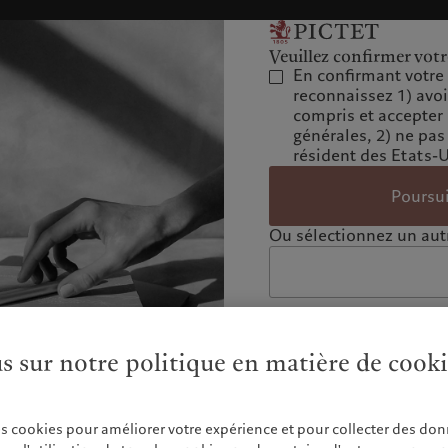
Veuillez confirmer votr
En confirmant votre 
reconnaissez 1) avo
compris et accepter
générales, 2) ne pas
résident des Etats-
Poursu
Ou sélectionnez un autr
us sur notre politique en matière de cook
es cookies pour améliorer votre expérience et pour collecter des don