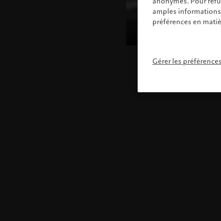
anonymes. Pour refuse
amples informations s
préférences en matiè
Gérer les préférence