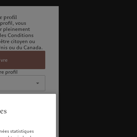
e profil
profil, vous
ir pleinement
 les Conditions
 être citoyen ou
Unis ou du Canada.
ivre
e profil
ies
nées statistiques