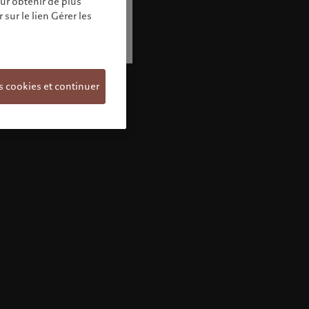
our obtenir de plus
sur le lien Gérer les
s cookies et continuer
Bienvenue chez Pictet
Vous semblez vous trouver dans ce pays:
United States. Souhaitez-vous modifier votre