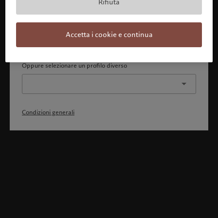
Rifiuta
Con la presente dichiaro 1) di aver pienamente compreso
e accettato le Condizioni generali, 2) di non essere
cittadino o residente degli Stati Uniti o del Canada.
Accetta i cookie e continua
Continua
Oppure selezionare un profilo diverso
Condizioni generali
Benvenuto in Pictet
Ci sembra che lei sia in: United States. Vuole modificare la sua
ubicazione?
United States
Svizzera