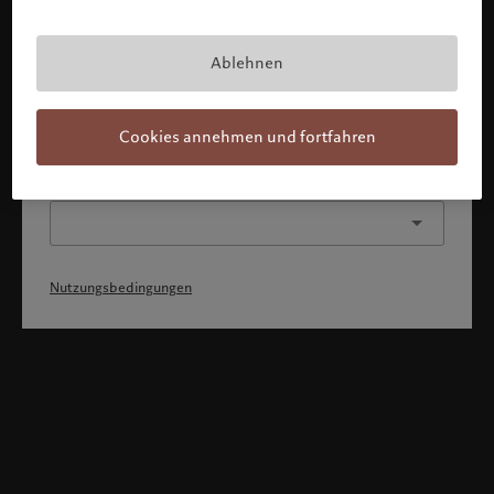
Mit Bestätigung meines Profils erkläre ich, 1) dass ich die
Nutzungsbedingungen zur Kenntnis genommen und
akzeptiert habe, 2) dass ich weder die
Staatsangehörigkeit von noch den Wohnsitz in den USA
Ablehnen
oder Kanada habe.
Weiter
Cookies annehmen und fortfahren
Oder wählen Sie ein anderes Profil
Nutzungsbedingungen
Willkommen bei Pictet
Sie befinden sich auf der folgenden Länderseite: United States.
Möchten Sie die Länderseite wechseln?
United States
Schweiz