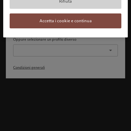
Rifiuta
Con la presente dichiaro 1) di aver pienamente compreso
e accettato le Condizioni generali, 2) di non essere
cittadino o residente degli Stati Uniti o del Canada.
Accetta i cookie e continua
Continua
Oppure selezionare un profilo diverso
Condizioni generali
Benvenuto in Pictet
Ci sembra che lei sia in: United States. Vuole modificare la sua
ubicazione?
United States
Svizzera