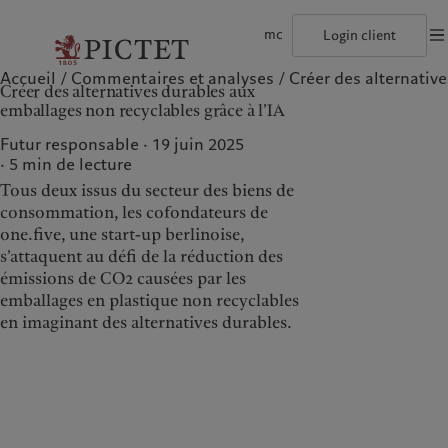
mc
Login client
Accueil
Commentaires et analyses
Créer des alternative
©2026, Pictet Group
Conditions d'utilisation
Documentation lég
Créer des alternatives durables aux
Le groupe Pictet
Particuliers et familles
Wealth management
Latest insights
L’approche de Pictet
emballages non recyclables grâce à l’IA
Les associés du Groupe
Institutions et intermédiaires financiers
Alternative investments
Markets
Rapport de durabilité
Rétrospective annuelle
Investisseurs institutionnels
Asset services
Beyond markets
Plan d’action climatique
Futur responsable · 19 juin 2025
Nos notations d'entreprise
Principes d’investissement climatique
5
min de lecture
Diversité, équité et inclusion
Gouvernance de la durabilité
Tous deux issus du secteur des biens de
Notre histoire
Fondation du Groupe
Notre Groupe
Nos clients
Prix Pictet
consommation, les cofondateurs de
one.five, une start-up berlinoise,
Le groupe Pictet
Particuliers et familles
s’attaquent au défi de la réduction des
Les associés du Groupe
Institutions et
émissions de CO2 causées par les
intermédiaires financiers
emballages en plastique non recyclables
Rétrospective annuelle
Investisseurs institutionnels
en imaginant des alternatives durables.
Nos notations d'entreprise
Diversité, équité et inclusion
Notre histoire