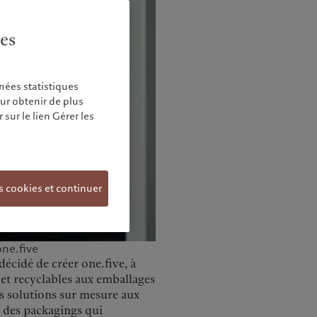
ies
nées statistiques
our obtenir de plus
sur le lien Gérer les
s cookies et continuer
ne.five
cidé de créer one.five, à
et recyclables aux emballages
es solutions sur mesure aux
), des packagings qui