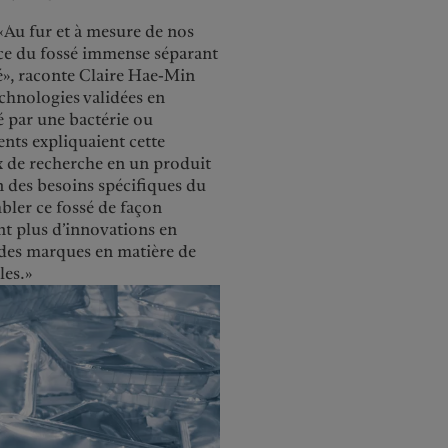
 «Au fur et à mesure de nos
nce du fossé immense séparant
hé», raconte Claire Hae-Min
technologies validées en
é par une bactérie ou
ents expliquaient cette
x de recherche en un produit
on des besoins spécifiques du
mbler ce fossé de façon
nt plus d’innovations en
s des marques en matière de
les.»