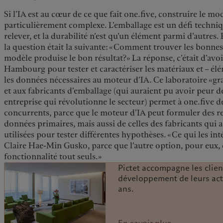
Si l’IA est au cœur de ce que fait one.five, construire le mod
particulièrement complexe. L’emballage est un défi techniq
relever, et la durabilité n’est qu’un élément parmi d’autre
la question était la suivante: «Comment trouver les bonn
modèle produise le bon résultat?» La réponse, c’était d’avo
Hambourg pour tester et caractériser les matériaux et – él
les données nécessaires au moteur d’IA. Ce laboratoire «g
et aux fabricants d’emballage (qui auraient pu avoir peur d
entreprise qui révolutionne le secteur) permet à one.five de
concurrents, parce que le moteur d’IA peut formuler des 
données primaires, mais aussi de celles des fabricants qui a
utilisées pour tester différentes hypothèses. «Ce qui les in
Claire Hae-Min Gusko, parce que l’autre option, pour eux, 
fonctionnalité tout seuls.»
Pictet accompagne les clien
développement de leurs act
ans.