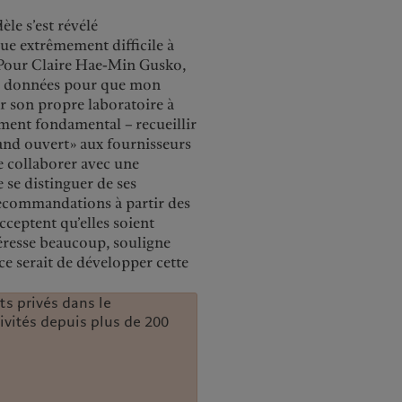
èle s’est révélé
ue extrêmement difficile à
s. Pour Claire Hae-Min Gusko,
es données pour que mon
ir son propre laboratoire à
ément fondamental – recueillir
rand ouvert» aux fournisseurs
e collaborer avec une
 se distinguer de ses
recommandations à partir des
cceptent qu’elles soient
téresse beaucoup, souligne
ce serait de développer cette
ts privés dans le
ivités depuis plus de 200