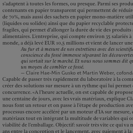
s’adaptent à toutes les formes, ou presque. Parmi ses produ
contenants en papier transparent qui permettent de réduire
de 70%, mais aussi des sachets en papier mono-matière util
(liquides ou solides) ainsi que du papier recyclable protec
fragiles, qui permet d’allonger la durée de vie des produits
alimentaires. L’entreprise, qui compte environ 35 salariés à 
monde, a déjà levé EUR 10,5 millions et vient de lancer une
Au fur et à mesure de nos entretiens avec des scientif
conscience du fossé immense séparant les découvertes 
qui sortait sur le marché. Et nous nous sommes dit qu
un moyen de combler ce fossé.
— Claire Hae-Min Gusko et Martin Weber, cofonda
Capable de passer très rapidement du laboratoire à la comm
créer des solutions sur mesure à un rythme qui lui permet
concurrence. «A l’heure actuelle, on est capable de propos
une centaine de jours, avec les vrais matériaux, explique C
nous font un retour et on passe à l’étape de production ave
processus encore accéléré par un moteur d’IA sur mesure,
matériaux tout en intégrant la multitude de variables qui on
viabilité de l’emballage. Objectif: savoir très vite ce qui va
ans entre la conception et le lancement, avec paiement à la