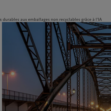
s durables aux emballages non recyclables grâce à l’IA
ale
Gestion des cookies
Protection des données
Amérique du Nord
Asie
Bahamas
China Offshore
|
中国离岸
Nos métiers
Insights
Canada (en)
|
Canada (fr)
Hong Kong SAR
|
香港特別行
政區
|
香港特别行政区
United States
Wealth management
Latest insights
日本
Alternative investments
Markets
Singapore
|
新加坡
Asset services
Beyond markets
Taiwan
|
台灣