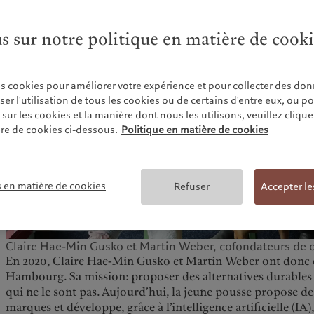
us sur notre politique en matière de cook
es cookies pour améliorer votre expérience et pour collecter des don
r l'utilisation de tous les cookies ou de certains d'entre eux, ou p
ur les cookies et la manière dont nous les utilisons, veuillez cliquer 
re de cookies ci-dessous.
Politique en matière de cookies
s en matière de cookies
Refuser
Accepter le
Claire Hae-Min Gusko et Martin Weber, cofondateurs de o
En 2020, Claire Hae-Min Gusko et Martin Weber ont donc dé
Hambourg. Sa mission: proposer des alternatives durables 
qui ne le sont pas. Aujourd’hui, la jeune pousse propose d
marques et développe, grâce à l’intelligence artificielle (IA