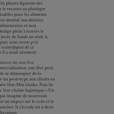
its phares figurent des
 le recours au plastique
isables pour les aliments
teur destiné aux denrées
 alimentaires et non
temps plein à travers le
 levée de fonds en série A.
iques, nous avons pris
scientifiques de ce
’il y avait sûrement
teurs de one.five
ercialisation, one.five peut
 de se démarquer de la
er un prototype aux clients en
laire Hae-Min Gusko. Puis ils
c leur chaîne logistique.» Un
 qui imagine de nouveaux
t un impact sur le coût et la
 marcher. Il s’écoule un à deux
 livraison.