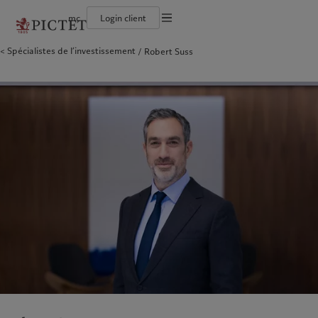
mc
Login client
Conditions d'utilisation
Spécialistes de l’investissement
Robert Suss
Le groupe Pictet
Particuliers et familles
Wealth management
Latest insights
L’approche de Pictet
Documentation légale
Les associés du Groupe
Institutions et intermédiaires financiers
Alternative investments
Markets
Rapport de durabilité
Rétrospective annuelle
Investisseurs institutionnels
Asset services
Beyond markets
Plan d’action climatique
Gestion des cookies
Nos notations d'entreprise
Principes d’investissement climatique
Diversité, équité et inclusion
Gouvernance de la durabilité
Protection des données
Amérique du Nord
Notre Groupe
Asie
Nos clients
Notre histoire
Fondation du Groupe
Prix Pictet
Bahamas
Le groupe Pictet
China Offshore
Particuliers et familles
|
中国离岸
Canada (en)
Les associés du Groupe
|
Canada (fr)
Hong Kong SAR
Institutions et intermédiaires
|
香港特別行政區
|
香港特别行政区
financiers
United States
Rétrospective annuelle
日本
Investisseurs institutionnels
Nos notations d'entreprise
Singapore
|
新加坡
Diversité, équité et inclusion
Taiwan
|
台灣
Notre histoire
Europe
Moyen-Orient
Nos métiers
Insights
Belgique
Israel
Wealth management
Latest insights
Deutschland
United Arab Emirates
Alternative investments
Markets
Spain
|
España