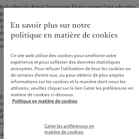
Rob admirait depuis longtemps Pictet comme l’une «des plus
grandes marques» de la gestion de fortune, mais c’est surtout
parce qu’il était intrigué qu’il a accepté de rencontrer Heinrich
En savoir plus sur notre
1
Adami
en 2021. «J’avais été approché par plusieurs
établissements concurrents depuis 2014, mais aucun ne
politique en matière de cookies
m’intéressait vraiment. Avec Pictet, c’était différent, il y avait
une aura de mystère», dit-il.
Ce site web utilise des cookies pour améliorer votre
J’avais été approché par plusieurs établissements
expérience et pour collecter des données statistiques
concurrents depuis 2014, mais aucun ne
anonymes. Pour refuser l'utilisation de tous les cookies ou
m’intéressait vraiment. Avec Pictet, c’était différent,
de certains d'entre eux, ou pour obtenir de plus amples
il y avait une aura de mystère.
informations sur les cookies et la manière dont nous les
utilisons, veuillez cliquer sur le lien Gérer les préférences en
matière de cookies ci-dessous.
Et son instinct ne l’a pas trompé. Les deux premiers mois qui
Politique en matière de cookies
ont suivi son arrivée chez Pictet, Rob a reçu plus d’appels de
particuliers, de conseillers en investissement, de comptables,
d’avocats et de concurrents souhaitant le rencontrer qu’au
cours de ses huit dernières années chez Goldman Sachs.
Gérer les préférences en
matière de cookies
​​​​​​​A ses débuts comme gérant, à une époque où le démarchage