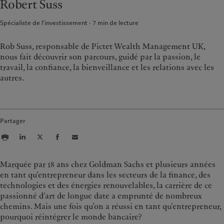
Robert Suss
Asset services
Beyond markets
France
Spécialiste de l’investissement
7
min de lecture
Italia
|
Italy
Durabilité
Luxembourg (fr)
|
Luxembourg
(en)
|
Luxemburg (de)
Rob Suss, responsable de Pictet Wealth Management UK,
L’approche de Pictet
nous fait découvrir son parcours, guidé par la passion, le
Monaco (en)
|
Monaco (fr)
Rapport de durabilité
travail, la confiance, la bienveillance et les relations avec les
Switzerland
|
Suisse
|
Schweiz
|
Plan d’action climatique
autres.
Svizzera
Principes d’investissement
United Kingdom
climatique
Gouvernance de la durabilité
Fondation du Groupe
Partager
Prix Pictet
Marquée par 18 ans chez Goldman Sachs et plusieurs années
en tant qu’entrepreneur dans les secteurs de la finance, des
technologies et des énergies renouvelables, la carrière de ce
passionné d’art de longue date a emprunté de nombreux
chemins. Mais une fois qu’on a réussi en tant qu’entrepreneur,
pourquoi réintégrer le monde bancaire?