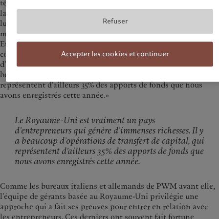
téléphonique et les campagnes marketing agressives étaient
la norme, Pictet exerçait déjà sur Rob un certain attrait. Pour
Refuser
lui, il y avait là une opportunité, compte tenu de la taille du
marché britannique de la gestion de fortune (juste derrière les
Etats-Unis et la Suisse), de l’indépendance du Groupe et du
contexte économique. «Le Royaume-Uni est vraiment un pays
Accepter les cookies et continuer
d’entrepreneurs qui génère d’immenses richesses. Il y a
beaucoup d’opérations de transfert de capital, qui
représentent d’ailleurs 35% des apports de fonds que nous
avons enregistrés cette année.»
Le Royaume-Uni est vraiment un pays
d’entrepreneurs qui génère d’immenses richesses. Il y
a beaucoup d’opérations de transfert de capital, qui
représentent d’ailleurs 35% des apports de fonds que
nous avons enregistrés cette année.
Comme les bureaux italiens et allemands de PWM avant elle,
l’équipe de gérants basée au Royaume-Uni privilégie une
approche qui a fait ses preuves pour entrer en relation avec
les entrepreneurs. Ces derniers ont souvent fait fortune