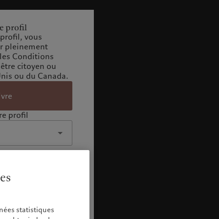
e profil
profil, vous
ir pleinement
 les Conditions
 être citoyen ou
Unis ou du Canada.
ivre
e profil
ies
nées statistiques