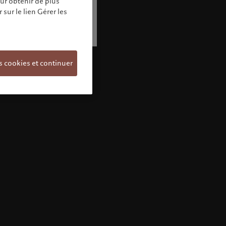
our obtenir de plus
sur le lien Gérer les
s cookies et continuer
Bienvenue chez Pictet
Vous semblez vous trouver dans ce pays:
United States. Souhaitez-vous modifier votre