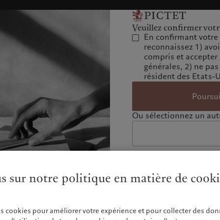
Veuillez confirmer votr
En confirmant votre 
reconnaissez 1) avo
compris et accepter
générales, 2) ne pas
résident des Etats-
Poursu
Ou sélectionnez un autr
us sur notre politique en matière de cook
es cookies pour améliorer votre expérience et pour collecter des don