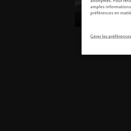
anonymes. Pour refuse
amples informations s
préférences en matiè
Gérer les préférence