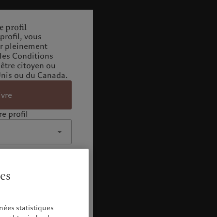
e profil
profil, vous
ir pleinement
 les Conditions
 être citoyen ou
Unis ou du Canada.
ivre
e profil
ies
nées statistiques