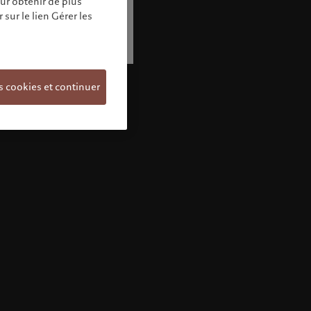
our obtenir de plus
sur le lien Gérer les
s cookies et continuer
Bienvenue chez Pictet
Vous semblez vous trouver dans ce pays:
United States. Souhaitez-vous modifier votre