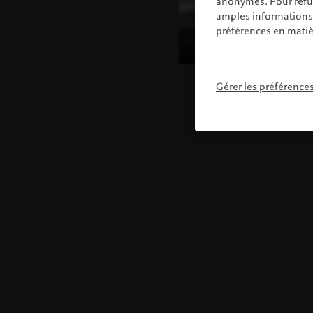
anonymes. Pour refuse
amples informations s
préférences en matiè
Gérer les préférence