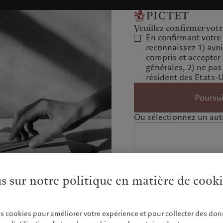
Veuillez confirmer votr
En confirmant votre 
reconnaissez 1) avo
compris et accepter
générales, 2) ne pas
résident des Etats-
Poursu
Ou sélectionnez un autr
us sur notre politique en matière de cook
es cookies pour améliorer votre expérience et pour collecter des don