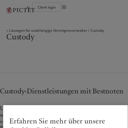
lu
Client login
Die Pictet-Gruppe
Einzelpersonen und Familien
Wealth Management
Latest insights
Pictet-Ansatz
Die Teilhaber der Pictet-Gruppe
Finanzinstitute und Intermediäre
Asset Management
Markets
Nachhaltigkeitsbericht
Lösungen für unabhängige Vermögensverwalter
Custody
Unternehmensratings
Institutionelle Anleger
Alternative Anlagen
Beyond markets
Klimaaktionsplan
Custody
Diversität, Gleichstellung und Inklusion
Asset Services
Den Newsletter abonnieren
Grundsätze für Klimainvestments
Karrieremöglichkeiten
Nachhaltigkeits-Governance
Nordamerika
Wer wir sind
Asien
Für wen wir tätig sind
Collection Pictet
Group Foundation
Campus Pictet de Rochemont
Prix Pictet
Bahamas
Die Pictet-Gruppe
China Offshore
Einzelpersonen und Familien
|
中国离岸
Canada (en)
Die Teilhaber der Pictet-Gruppe
|
Canada (fr)
Hong Kong SAR
Finanzinstitute und
|
香港特別行政區
|
Intermediäre
香港特别行政区
United States
Unternehmensratings
日本
Institutionelle Anleger
Diversität, Gleichstellung und
Inklusion
Singapore
|
新加坡
Karrieremöglichkeiten
Taiwan
|
台灣
Custody-Dienstleistungen mit Bestnoten
Collection Pictet
Europa
Campus Pictet de Rochemont
Nahost
Unsere Dienstleistungen als Depotbank sind in
Belgique
Israel
unserer langjährigen Private Banking Tradition fest
Was wir anbieten
Insights
Erfahren Sie mehr über unsere
verankert und basieren auf unserer Kultur des
Deutschland
United Arab Emirates
Spain
Wealth Management
|
España
Latest insights