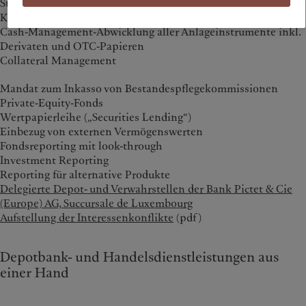
Steuerrückforderung
Kapital- und Wertpapiertransfers
Cash-Management-Abwicklung aller Anlageinstrumente inkl.
Derivaten und OTC-Papieren
Collateral Management
Mandat zum Inkasso von Bestandespflegekommissionen
Private-Equity-Fonds
Wertpapierleihe („Securities Lending“)
Einbezug von externen Vermögenswerten
Fondsreporting mit look-through
Investment Reporting
Reporting für alternative Produkte
Delegierte Depot- und Verwahrstellen der Bank Pictet & Cie
(Europe) AG, Succursale de Luxembourg
Aufstellung der Interessenkonflikte
(pdf)
Depotbank- und Handelsdienstleistungen aus
einer Hand