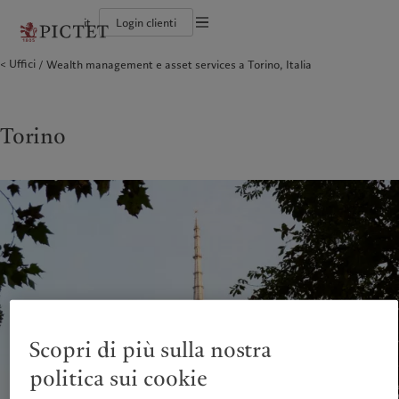
it
Login clienti
Informazioni legali
Uffici
Wealth management e asset services a Torino, Italia
Il gruppo Pictet
Persone e famiglie
Wealth management
Ultimi approfondimenti
L'approccio di Pictet
Documentazione legale
Gruppo Pictet Partner
Istituzioni e intermediari finanziari
Asset management
Mercati
Rapporto sulla sostenibilità del Gruppo
Rating creditizi
Investitori istituzionali
Investimenti alternativi
Al di là dei mercati
Climate Action Plan
Impostazione dei cookie
Diversità, parità e inclusione
Asset services
Iscriviti alla newsletter
Princìpi d’investimento sul clima
Lavorare a Pictet
Governance della sostenibilità
Informativa sulla privacy
Torino
America del Nord
Chi siamo
Asia
Chi serviamo
Collection Pictet
Pictet Group Foundation
Campus Pictet de Rochemont
Prix Pictet
Bahamas
Il gruppo Pictet
China Offshore
Persone e famiglie
|
中国离岸
Canada (en)
Gruppo Pictet Partner
|
Canada (fr)
Hong Kong SAR
Istituzioni e intermediari
|
香港特別行政區
|
finanziari
香港特别行政区
United States
Rating creditizi
日本
Investitori istituzionali
Diversità, parità e inclusione
Singapore
|
新加坡
Lavorare a Pictet
Taiwan
|
台灣
Collection Pictet
Campus Pictet de Rochemont
Europa
Medio Oriente
Scopri di più sulla nostra
Cosa facciamo
Insights
Belgique
Israel
politica sui cookie
Deutschland
United Arab Emirates
Wealth management
Ultimi approfondimenti
Spain
|
España