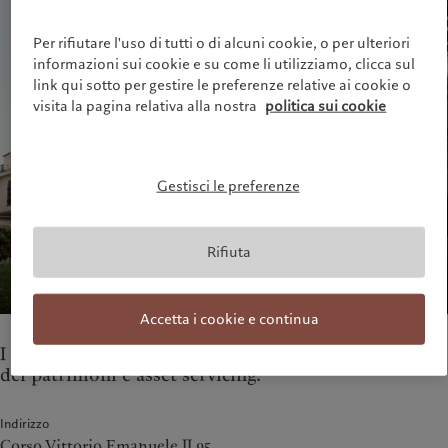
Asset management
Mercati
France
Investimenti alternativi
Al di là dei mercati
Per rifiutare l'uso di tutti o di alcuni cookie, o per ulteriori
Italia
|
Italy
Asset services
Iscriviti alla newsletter
informazioni sui cookie e su come li utilizziamo, clicca sul
Luxembourg (fr)
|
Luxembourg
link qui sotto per gestire le preferenze relative ai cookie o
(en)
|
Luxemburg (de)
visita la pagina relativa alla nostra
politica sui cookie
Sostenibilità
Monaco (en)
|
Monaco (fr)
Switzerland
|
Suisse
|
Schweiz
|
L'approccio di Pictet
Svizzera
Rapporto sulla sostenibilità del
United Kingdom
Gestisci le preferenze
Gruppo
Climate Action Plan
Princìpi d’investimento sul clima
Rifiuta
Governance della sostenibilità
Pictet Group Foundation
Prix Pictet
Accetta i cookie e continua
I nostri team a Torino forniscono servizi di gestione
dei patrimoni e asset servicing.
Indirizzo
Corso Vittorio Emanuele II 95