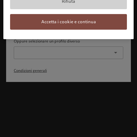
Rifiuta
Con la presente dichiaro 1) di aver pienamente compreso
e accettato le Condizioni generali, 2) di non essere
cittadino o residente degli Stati Uniti o del Canada.
Accetta i cookie e continua
Continua
Oppure selezionare un profilo diverso
Condizioni generali
Benvenuto in Pictet
Ci sembra che lei sia in: United States. Vuole modificare la sua
ubicazione?
United States
Italia