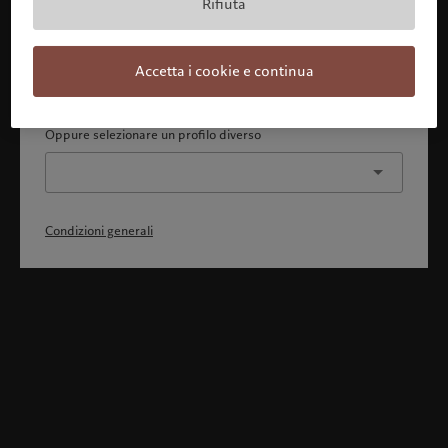
Rifiuta
Con la presente dichiaro 1) di aver pienamente compreso
e accettato le Condizioni generali, 2) di non essere
cittadino o residente degli Stati Uniti o del Canada.
Accetta i cookie e continua
Continua
Oppure selezionare un profilo diverso
Condizioni generali
Benvenuto in Pictet
Ci sembra che lei sia in: United States. Vuole modificare la sua
ubicazione?
United States
Italia