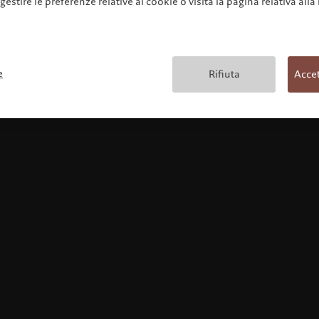
 gestire le preferenze relative ai cookie o visita la pagina relativa alla
Condizioni generali
e
Rifiuta
Accet