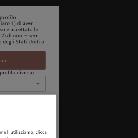
profilo
iaro 1) di aver
o e accettato le
 2) di non essere
 degli Stati Uniti o
nua
profilo diverso
me li utilizziamo, clicca