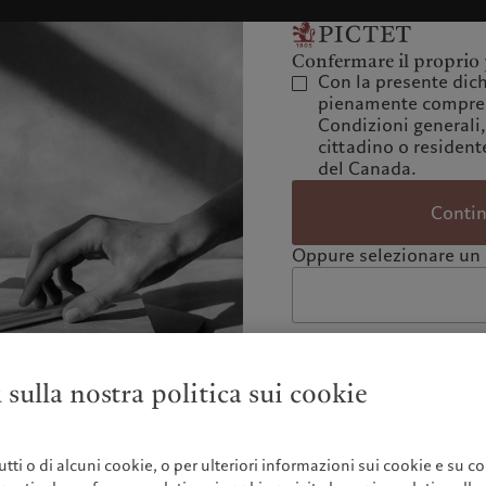
Confermare il proprio 
Con la presente dich
pienamente compres
Condizioni generali,
cittadino o residente
del Canada.
Conti
Oppure selezionare un 
 sulla nostra politica sui cookie
 tutti o di alcuni cookie, o per ulteriori informazioni sui cookie e su co