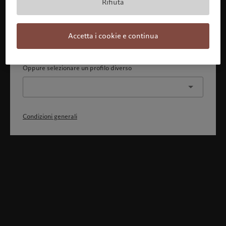
Rifiuta
Con la presente dichiaro 1) di aver pienamente compreso
e accettato le Condizioni generali, 2) di non essere
cittadino o residente degli Stati Uniti o del Canada.
Accetta i cookie e continua
Continua
Oppure selezionare un profilo diverso
Condizioni generali
Benvenuto in Pictet
Ci sembra che lei sia in: United States. Vuole modificare la sua
ubicazione?
United States
Italia