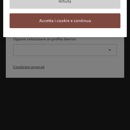
Rifiuta
Con la presente dichiaro 1) di aver pienamente compreso
e accettato le Condizioni generali, 2) di non essere
cittadino o residente degli Stati Uniti o del Canada.
Accetta i cookie e continua
Continua
Oppure selezionare un profilo diverso
Condizioni generali
Benvenuto in Pictet
Ci sembra che lei sia in: United States. Vuole modificare la sua
ubicazione?
United States
Italia