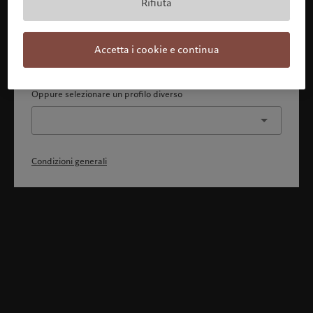
Rifiuta
Con la presente dichiaro 1) di aver pienamente compreso
e accettato le Condizioni generali, 2) di non essere
cittadino o residente degli Stati Uniti o del Canada.
Accetta i cookie e continua
Continua
Oppure selezionare un profilo diverso
Condizioni generali
Benvenuto in Pictet
Ci sembra che lei sia in: United States. Vuole modificare la sua
ubicazione?
United States
Italia