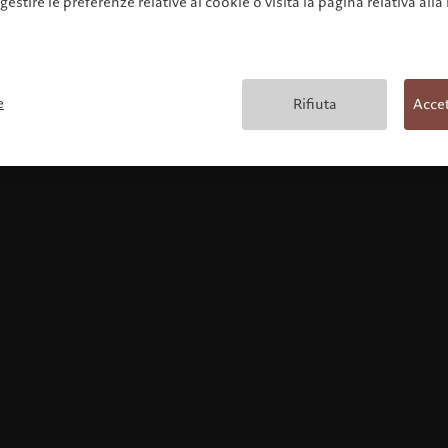
 gestire le preferenze relative ai cookie o visita la pagina relativa alla
Condizioni generali
e
Rifiuta
Accet