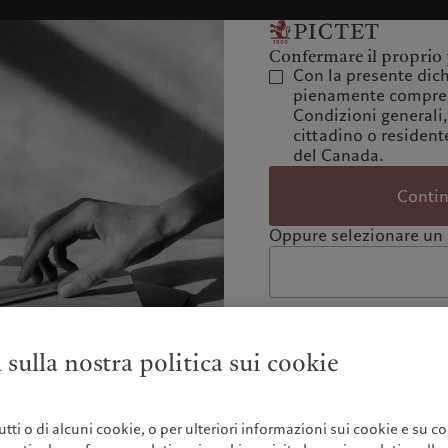
Confermare il proprio 
Con la presente dich
pienamente compres
Condizioni generali,
cittadino o residente
del Canada.
Conti
Oppure selezionare un 
 sulla nostra politica sui cookie
 tutti o di alcuni cookie, o per ulteriori informazioni sui cookie e su co