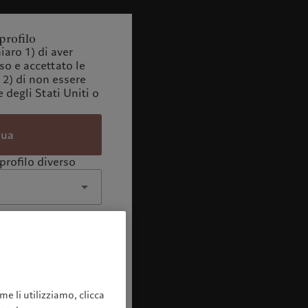
profilo
iaro 1) di aver
o e accettato le
 2) di non essere
 degli Stati Uniti o
nua
profilo diverso
me li utilizziamo, clicca