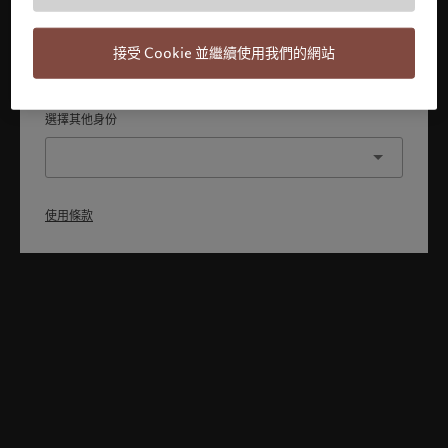
本人已理解並接受使用條款，同時並非美國或加拿大的公民或
居民。
接受 Cookie 並繼續使用我們的網站
確認
選擇其他身份
使用條款
Welcome to Pictet
Looks like you are here: United States. Would you like to
change your location?
United States
香港特別行政區