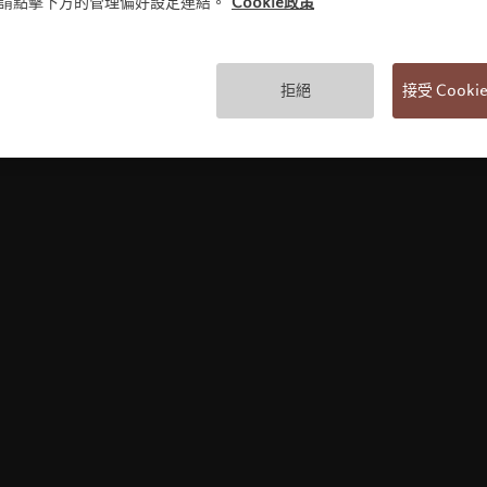
)，請點擊下方的管理偏好設定連結。
Cookie政策
使用條款
拒絕
接受 Cook