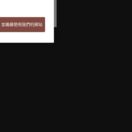
ie 並繼續使用我們的網站
Welcome to Pictet
Looks like you are here: United States. Would