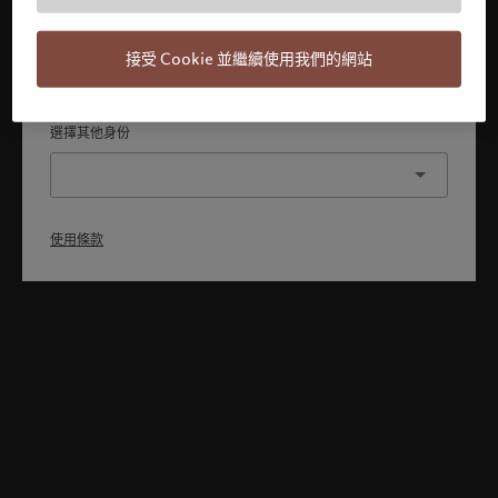
本人已理解並接受使用條款，同時並非美國或加拿大的公民或
居民。
接受 Cookie 並繼續使用我們的網站
確認
選擇其他身份
使用條款
Welcome to Pictet
Looks like you are here: United States. Would you like to
change your location?
United States
香港特別行政區