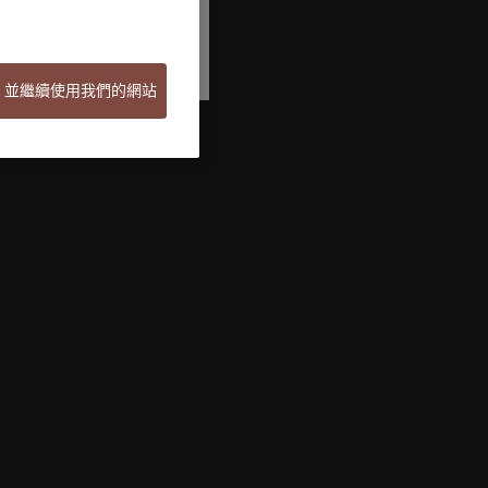
ie 並繼續使用我們的網站
Welcome to Pictet
Looks like you are here: United States. Would