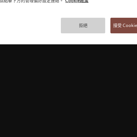
)，請點擊下方的管理偏好設定連結。
Cookie政策
使用條款
拒絕
接受 Cook