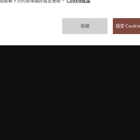
)，請點擊下方的管理偏好設定連結。
Cookie政策
使用條款
拒絕
接受 Cook