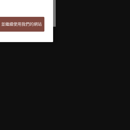
ie 並繼續使用我們的網站
Welcome to Pictet
Looks like you are here: United States. Would