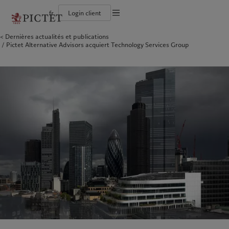
fr
Login client
Conditions d'utilisation
Dernières actualités et publications
Le groupe Pictet
Particuliers et familles
Wealth management
Publications récentes
L’approche de Pictet
Pictet Alternative Advisors acquiert Technology Services Group
Documentation légale
Les associés du Groupe
Institutions et intermédiaires financiers
Asset management
Marchés
Rapport de durabilité
Solidité financière de Pictet
Investisseurs institutionnels
Alternative investments
Au-delà des marchés
Plan d’action climatique
Gestion des cookies
Diversité, équité et inclusion
Asset services
S’abonner à la newsletter
Principes d’investissement en faveur du climat
Collection Pictet
Gouvernance de la durabilité
Protection des données
Amérique du Nord
Notre Groupe
Asie
Nos clients
Campus Pictet de Rochemont
Fondation du Groupe Pictet
Prix Pictet
Bahamas
Le groupe Pictet
China Offshore
Particuliers et familles
|
中国离岸
Canada (en)
Les associés du Groupe
|
Canada (fr)
Hong Kong SAR
Institutions et intermédiaires
|
香港特別行政區
|
香港特别行政区
financiers
United States
Solidité financière de Pictet
日本
Investisseurs institutionnels
Diversité, équité et inclusion
Singapore
|
新加坡
Collection Pictet
Taiwan
|
台灣
Campus Pictet de Rochemont
Europe
Moyen-Orient
Nos métiers
Commentaires et analyses
Belgique
Israel
Wealth management
Publications récentes
Deutschland
United Arab Emirates
Asset management
Marchés
Spain
|
España