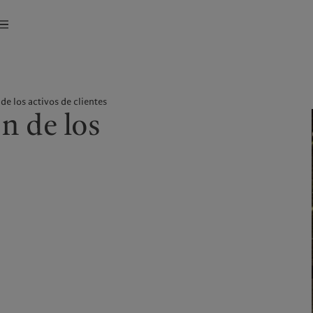
referencias en materia de cookies
Aviso de privacidad
América del Norte
Asia
de los activos de clientes
ón de los
Bahamas
China Offshore
|
中国离岸
Qué hacemos
Perspectivas
Canada (en)
|
Canada (fr)
Hong Kong SAR
|
香港特別行
政區
|
香港特别行政区
United States
Wealth management
Últimas publicaciones
日本
Asset management
Mercados
Singapore
|
新加坡
Inversiones alternativas
Más allá de los mercados
Taiwan
|
台灣
Asset services
Suscribirse al newsletter