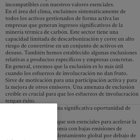
incompatibles con nuestros valores esenciales.
En el área del clima, excluimos sistemáticamente de
todos los activos gestionados de forma activa las
empresas que generan ingresos significativos de la
minería térmica de carbón. Este sector tiene una
capacidad limitada de descarbonización y corre un alto
riesgo de convertirse en un conjunto de activos en
desuso. También hemos establecido algunas exclusiones
relativas a productos específicos y empresas concretas.
En general, creemos que la exclusión es lo más útil
cuando los esfuerzos de involucración no dan fruto.
Sirve de motivación para una participación activa y para
la mejora de otros emisores. Una amenaza de exclusión
creíble es crucial para que los esfuerzos de involucración
tengan éxito.
onomía verde representa una significativa oportunidad de
eficiencia energética– que son esenciales para acelerar la
transición a una economía con bajas emisiones de
carbono y limitar el calentamiento global por debajo de