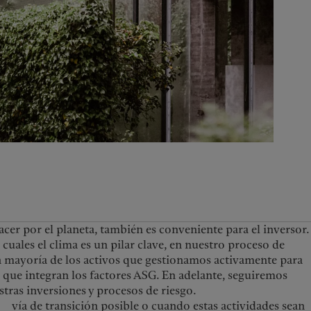
United Kingdom
Fundación de grupo Pictet
Prix Pictet
cer por el planeta, también es conveniente para el inversor.
uales el clima es un pilar clave, en nuestro proceso de
an mayoría de los activos que gestionamos activamente para
as que integran los factores ASG. En adelante, seguiremos
tras inversiones y procesos de riesgo.
vía de transición posible o cuando estas actividades sean