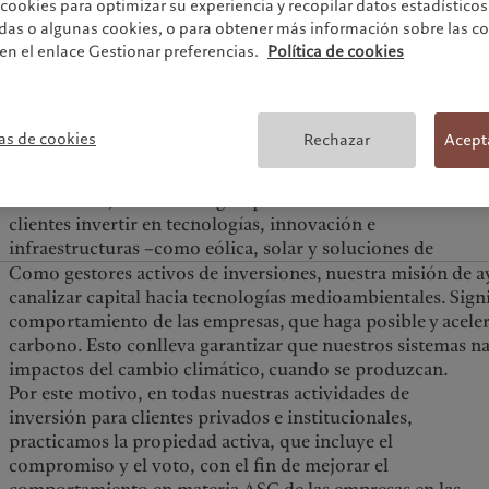
a cookies para optimizar su experiencia y recopilar datos estadístic
dirigían el capital hacia empresas que proporcionaban
odas o algunas cookies, o para obtener más información sobre las c
soluciones a problemas medioambientales. Estas
 en el enlace Gestionar preferencias.
Política de cookies
estrategias captaron 6.300 millones de CHF en 2020,
hasta alcanzar un total de 22.000 millones de CHF a final
de 2020. El Financial Times reconoció tres fondos de
inversión gestionados por Pictet como los mayores o
as de cookies
Rechazar
Acept
segundos mayores del mundo en las categorías de
"sostenible" y "clima".
En concreto, estas estrategias permiten a nuestros
clientes invertir en tecnologías, innovación e
infraestructuras –como eólica, solar y soluciones de
Como gestores activos de inversiones, nuestra misión de a
canalizar capital hacia tecnologías medioambientales. Sign
comportamiento de las empresas, que haga posible y acele
carbono. Esto conlleva garantizar que nuestros sistemas nat
impactos del cambio climático, cuando se produzcan.
Por este motivo, en todas nuestras actividades de
inversión para clientes privados e institucionales,
practicamos la propiedad activa, que incluye el
compromiso y el voto, con el fin de mejorar el