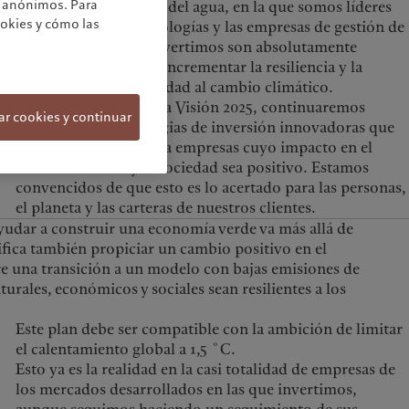
os anónimos. Para
1,5 ˚C. En la industria del agua, en la que somos líderes
ookies y cómo las
en inversión, las tecnologías y las empresas de gestión de
recursos en las que invertimos son absolutamente
imprescindibles para incrementar la resiliencia y la
adaptación de la sociedad al cambio climático.
En el marco de nuestra Visión 2025, continuaremos
ar cookies y continuar
desarrollando estrategias de inversión innovadoras que
proporcionen capital a empresas cuyo impacto en el
medio ambiente y la sociedad sea positivo. Estamos
convencidos de que esto es lo acertado para las personas,
el planeta y las carteras de nuestros clientes.
yudar a construir una economía verde va más allá de
ifica también propiciar un cambio positivo en el
re una transición a un modelo con bajas emisiones de
urales, económicos y sociales sean resilientes a los
Este plan debe ser compatible con la ambición de limitar
el calentamiento global a 1,5 ˚C.
Esto ya es la realidad en la casi totalidad de empresas de
los mercados desarrollados en las que invertimos,