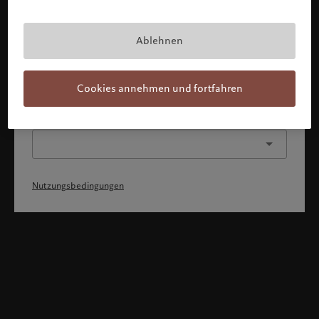
Mit Bestätigung Ihres Anlegerprofils bestätigen Sie auch,
1) dass Sie die Benutzungsbedingungen komplett
verstanden haben und akzeptieren und 2) dass Sie weder
die Staatsangehörigkeit von noch Ihren Wohnsitz in den
Ablehnen
USA oder Kanada haben.
Weiter
Cookies annehmen und fortfahren
Oder wählen Sie ein anderes Profil
Nutzungsbedingungen
Willkommen bei Pictet
Sie befinden sich auf der folgenden Länderseite: United States.
Möchten Sie die Länderseite wechseln?
United States
Deutschland