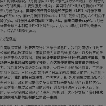
国）的持续疲软。2月份德国IFO商业景气指数达到85.5，较1月份的
85.2有所改善。主要受服务业影响，美国综合PMI从1月份的52下降
至2月份的51.4。
美国经济咨商会领先经济指数（LEI）1月份下降
0.4%
至102.7，而12月份则下降0.2%。LEI在截至1月底的六个月内下
降了3%。
1月份日本进口同比下降9.6%，而出口增长11.9%。
2月份
标普全球日本制造业PMI下滑至47.2，为2020年8月以来的最低水
平。综合PMI降至50.2。
市场观点
在美联储官员上周表态央行并不急于降息后，我们将密切关注周三
公布的核心PCE数据（美联储最为青睐的通胀指标）以及周五的失
业救济申领人数数据。
我们预计美联储将于6月份启动首次降息，市
场也已据此时间表调整了预期，而这将使信贷投资变得更具吸引
力。
我们看好投资级别公司债券。受益于企业的盈利惊喜，主要股
指创下新高，日经225指数打破了日本金融泡沫破灭前在1989年创下
的纪录。
我们看好日本股票。
中国方面，即便5年期贷款市场报价利
率已下调，政府仍需提供更多直接支持来提振房地产行业的信心。
两家信用卡贷款公司之间的合并计划表明并购再度趋于活跃；同
时，另一家金融公司制定了股东回报规划，这正好支持了
我们寻求
能够向股东提供回报的公司这一主题。
i