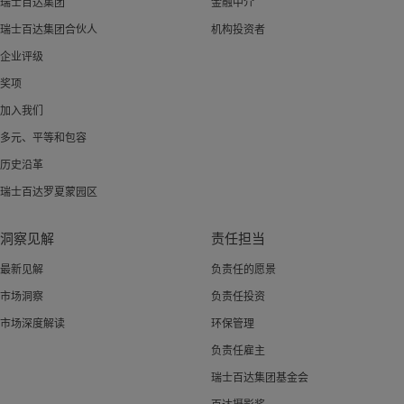
瑞士百达集团
金融中介
瑞士百达集团合伙人
机构投资者
企业评级
奖项
加入我们
多元、平等和包容
历史沿革
瑞士百达罗夏蒙园区
洞察见解
责任担当
最新见解
负责任的愿景
市场洞察
负责任投资
市场深度解读
环保管理
负责任雇主
瑞士百达集团基金会