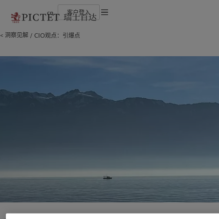
cn
客户登入
使用条款
洞察见解
CIO观点：引爆点
瑞士百达集团
金融中介
最新见解
负责任的愿景
法律文件及备注
瑞士百达集团合伙人
机构投资者
市场洞察
环保管理
企业评级
市场深度解读
负责任投资
Cookies 政策
奖项
负责任雇主
加入我们
基金会
隐私声明
欧洲
关于我们
亚洲
服务对象
多元、平等和包容
瑞士百达罗夏蒙园区
Belgique
瑞士百达集团
China Offshore
金融中介
|
中国离岸
Deutschland
瑞士百达集团合伙人
Hong Kong SAR
机构投资者
|
香港特別行政區
|
香港特别行政区
Spain
企业评级
|
España
日本
France
奖项
Taiwan
|
台灣
Italia
加入我们
|
Italy
Singapore
|
新加坡
Luxembourg (fr)
多元、平等和包容
|
Luxembourg
(en)
|
Luxemburg (de)
瑞士百达罗夏蒙园区
Monaco (en)
|
Monaco (fr)
Switzerland
|
Suisse
|
Schweiz
|
洞察见解
责任担当
Svizzera
United Kingdom
最新见解
负责任的愿景