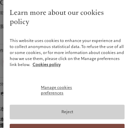
CIO观点：引爆点
市场洞察
环保管理
美洲
中东
市场深度解读
负责任投资
Learn more about our cookies
宏观经济 · 2024年02月27日
4
min read
负责任雇主
Bahamas
Israel
policy
基金会
Canada (en)
|
Canada (fr)
United Arab Emirates
我们的首席投资官对未来一周的看法。
United States
This website uses cookies to enhance your experience and
to collect anonymous statistical data. To refuse the use of all
作者
or some cookies, or for more information about cookies and
how we use them, please click on the Manage preferences
Wealth Management
link below.
Cookies policy
分享
Manage cookies
preferences
本周回顾
Reject
本周的焦点是一家全球领先的人工智能相关芯片制造商公布了“引
爆”市场的亮眼业绩。
该公司被视为人工智能热潮的龙头企业，而其