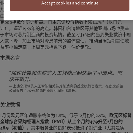
Accept cookies and continue
业绩指引也同样强劲。在该公司以及其他少数几家科技相关公司的
i
共同推动下，标普500指数继续上涨（以美元计，本周上涨1.7%
）。
由于商业调查显示欧元区的经济低迷状况可能正在缓解，欧洲斯托
ii
克600指数创历史新高。日本东证股价指数上涨1.4%
（以日元
计），逼近1989年的高点。韩国和台湾地区等其他亚洲市场也受益
于市场对芯片制造商的投资热情。截至2月16日的当周失业救济申领
人数下降，加上市场对降息前景的整体重估，推动当周短期美债收
益率小幅走高。上周美元指数下跌，油价走软。
本周名言
“加速计算和生成式人工智能已经达到了引爆点。需
求在飙升。”
— 上述全球领先人工智能相关芯片制造商的首席执行官表示。在此之前该
公司报告了769%的第四季度利润同比增长。
关键数据
1月份欧元区年通胀率终值为2.8%，低于12月份的2.9%。
欧元区标普
全球综合采购经理人指数（PMI）从上个月的47.9升至2月份的
48.9（初值）
，其中服务业的良好表现抵消了制造业（尤其是德