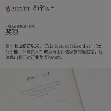
cn
客户登入
使用条款
瑞士百达集团
金融中介
最新见解
负责任的愿景
法律文件及备注
瑞士百达集团合伙人
机构投资者
市场洞察
环保管理
瑞士百达集团
奖项
企业评级
市场深度解读
负责任投资
Cookies 政策
奖项
奖项
负责任雇主
加入我们
基金会
隐私声明
欧洲
关于我们
亚洲
服务对象
多元、平等和包容
瑞士百达罗夏蒙园区
自十七世纪初以来，“Fais bien et laisse dire” (“竭
Belgique
瑞士百达集团
China Offshore
金融中介
|
中国离岸
尽所能，评说由人”) 成为瑞士百达家族的座右铭，也
Deutschland
瑞士百达集团合伙人
Hong Kong SAR
机构投资者
|
香港特別行政區
体现出我们对行业奖项的态度。
|
香港特别行政区
Spain
企业评级
|
España
日本
France
奖项
Taiwan
|
台灣
Italia
加入我们
|
Italy
Singapore
|
新加坡
Luxembourg (fr)
多元、平等和包容
|
Luxembourg
(en)
|
Luxemburg (de)
瑞士百达罗夏蒙园区
Monaco (en)
|
Monaco (fr)
Switzerland
|
Suisse
|
Schweiz
|
洞察见解
责任担当
Svizzera
United Kingdom
最新见解
负责任的愿景