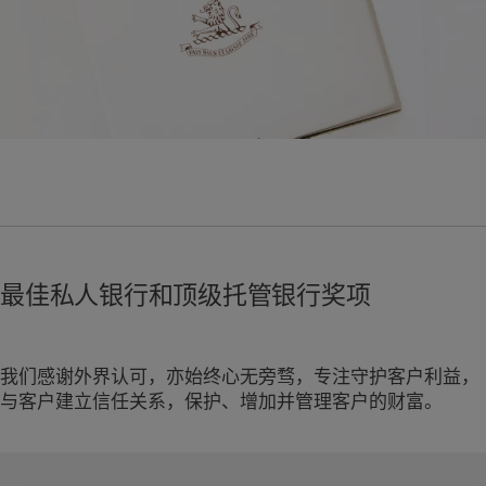
市场洞察
环保管理
美洲
中东
市场深度解读
负责任投资
负责任雇主
Bahamas
Israel
基金会
Canada (en)
|
Canada (fr)
United Arab Emirates
United States
最佳私人银行和顶级托管银行奖项
我们感谢外界认可，亦始终心无旁骛，专注守护客户利益，
与客户建立信任关系，保护、增加并管理客户的财富。