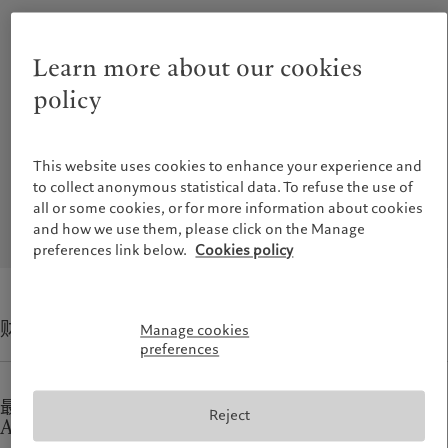
Learn more about our cookies
policy
This website uses cookies to enhance your experience and
to collect anonymous statistical data. To refuse the use of
all or some cookies, or for more information about cookies
and how we use them, please click on the Manage
preferences link below.
Cookies policy
财富管理
Manage cookies
preferences
最佳私人银行——另类投资咨询服务（Best Private Bank –
Reject
Alternative Advisory）