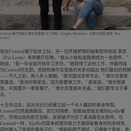
Central 餐厅创始人维尔吉里奥·马丁内斯（Virgilio Martínez）与妻子皮娅·莱昂（Pía
León）
就在Central餐厅起步之际，另一位怀揣梦想的秘鲁厨师皮娅·莱昂
（Pía León）来到餐厅应聘。“我从小就知道我想成为一名厨师，”
她说。“我一毕业就开始学习烹饪。”她获得了这份工作，并最终成
为Central的主厨。而她和维尔吉里奥的关系也超出 他们最初的预期
――不久之后，两人步入婚姻。“那次面试非常专业，” 维尔吉里奥
笑着说。“我当时很紧张，因为我要换工作，” 皮娅说。“我也很紧
张，毕竟要开一家新餐厅，” 维尔吉里奥补充道。“我们都专注于事
业。”
十五年过去，这对夫妇已经建立起一个令人瞩目的美食帝国。
Central仍然是旗舰店，而它的隔壁，则是由皮娅主理的Kjolle餐
厅。凭借出色的厨艺创新，皮娅被评为拉丁美洲最佳女厨师。与
Central一样，Kjolle的菜单和理念致力于展现秘鲁食材的多样性，
同时融入了皮娅的童年记忆。“我妈妈厨艺很好，记得每个周末，我