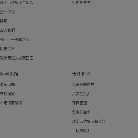
瑞士百达集团合伙人
机构投资者
企业评级
奖项
加入我们
多元、平等和包容
历史沿革
瑞士百达罗夏蒙园区
洞察见解
责任担当
最新见解
负责任的愿景
市场洞察
负责任投资
市场深度解读
环保管理
负责任雇主
瑞士百达集团基金会
百达摄影奖