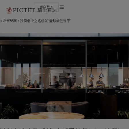
cn
客户登入
使用条款
洞察见解
独特创业之路成就“全球最佳餐厅”
瑞士百达集团
金融中介
最新见解
负责任的愿景
法律文件及备注
瑞士百达集团合伙人
机构投资者
市场洞察
环保管理
企业评级
市场深度解读
负责任投资
Cookies 政策
奖项
负责任雇主
加入我们
基金会
隐私声明
欧洲
关于我们
亚洲
服务对象
多元、平等和包容
瑞士百达罗夏蒙园区
Belgique
瑞士百达集团
China Offshore
金融中介
|
中国离岸
Deutschland
瑞士百达集团合伙人
Hong Kong SAR
机构投资者
|
香港特別行政區
|
香港特别行政区
Spain
企业评级
|
España
日本
France
奖项
Taiwan
|
台灣
Italia
加入我们
|
Italy
Singapore
|
新加坡
Luxembourg (fr)
多元、平等和包容
|
Luxembourg
(en)
|
Luxemburg (de)
瑞士百达罗夏蒙园区
Monaco (en)
|
Monaco (fr)
Switzerland
|
Suisse
|
Schweiz
|
洞察见解
责任担当
Svizzera
United Kingdom
最新见解
负责任的愿景