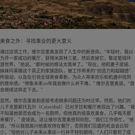
美食之外：寻找事业的更大意义
通过这项工作，维尔吉里奥发现了人生中的新使命。“年轻时，我以
为开一家成功的餐厅，获得米其林三星，然后卖掉它，靠这笔钱环
游世界，”他说。“那时候的想法太简单了。”现在，他和妻子皮娅、
妹妹玛莱娜这个真正的家族团队，被工作带来的“创造力和超越感”
所驱动，以及在引领全球美食革新、为众人带来欢乐和机遇中找到
的使命感。“想象未来20年我会做什么并不难，” 维尔吉里奥说。“我
会继续这样走下去。”
显然，维尔吉里奥和皮娅考虑继承问题还为时过早。然而，他们的
儿子克里斯托瓦尔（Cristóbal）已对烹饪和餐厅表现出了兴趣。“我
不知道他是否会成为一名厨师，但他真的很喜欢美食，几乎每天都
来餐厅，” 皮娅说。这让维尔吉里奥感到欣慰。“我们工作很忙，”他
说，“所以我很高兴他喜欢待在餐厅，否则我们见面的机会会比较
少。”但他对儿子未来从事这一行并不特别期待。“人们只看到了成