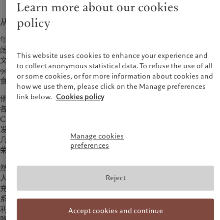
Learn more about our cookies
policy
从梦想起步：用美食讲述安第斯故事
年轻的维尔吉里奥·马丁内斯想成为一名厨师的原因是，烹饪可以开
阔他的视野。“我想环游世界，”他回忆道。“我渴望接触不同的人和
This website uses cookies to enhance your experience and
文化，而烹饪是获得资金最简单的途径之一。”事实证明，在20世纪
to collect anonymous statistical data. To refuse the use of all
90年代，学习烹饪确实需要到处旅行。“那时候的秘鲁并不是一个美
or some cookies, or for more information about cookies and
食大国，没有任何烹饪学校，”他指出。“我只能去国外学习。”
how we use them, please click on the Manage preferences
link below.
Cookies policy
他在渥太华和伦敦的蓝带厨艺学院完成学业，1998年毕业后在全球
各地的顶级餐厅工作了十年，从纽约的 Lutèce 到加泰罗尼亚的
Can Fabes。2009年，当他暂时满足了对旅行的渴望后回到利马，
发现这座城市和整个国家的美食业正蓬勃发展。在他离开前，这里
Manage cookies
几乎没有高端餐饮；而现在，用他的话来说，迎来了“秘鲁美食的繁
preferences
荣期”。
然而，他感觉到利马的美食版图中仍然缺少一些东西。“没有人基于
人类学、历史和工艺来设计餐厅，没有人思考秘鲁这片幅员辽阔和
Reject
充满生物多样性的土地，”他解释道。“也没有人关注季节性和生态
系统，或是在安第斯山脉工作。”于是在2009年，维尔吉里奥决定在
利马的巴兰科区开设名为“Central”的餐厅，灵感来自秘鲁安第斯山
Accept cookies and continue
脉、亚马逊和太平洋海岸线。“这是一种非同寻常的美食体验，”他