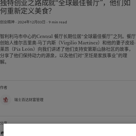
独特创业之路成就“全球最佳餐厅”，他们如
市场洞察
环保管理
美洲
中东
何重新定义美食？
市场深度解读
负责任投资
负责任雇主
Bahamas
Israel
创业精神 · 2024年12月03日
9
min read
基金会
Canada (en)
|
Canada (fr)
United Arab Emirates
United States
智利利马市中心的Central 餐厅长期位居“全球最佳餐厅”之列。餐厅
创始人维尔吉里奥·马丁内斯（Virgilio Martínez）和他的妻子皮娅·
莱昂（Pía León）向我们讲述了他们支持安第斯山脉社区的故事，
分享了他们保持动力的源泉，以及他们对“烹饪是家族事业”的理
解。
作者
瑞士百达财富管理
分享