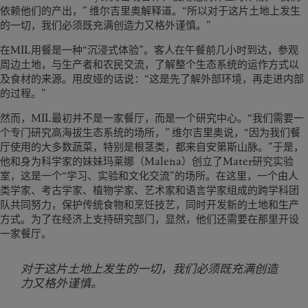
依赖他们的产出，” 维尔吉里奥解释道。“所以对于这片土地上发生
的一切，我们必须既充满创造力又格外谨慎。”
在MIL用餐是一种“沉浸式体验”。客人在午餐前几小时到达，参观
周边土地，与生产者和农民交流，了解整个生态系统的运作方式以
及食材的来源。用皮娅的话说：“这是先了解外部环境，再走进内部
的过程。”
然而，MIL最初并不是一家餐厅，而是一个研究中心。“我们需要一
个专门研究高海拔生态系统的场所，” 维尔吉里奥说，“因为我们餐
厅使用的大多数蔬菜，特别是根茎类，都来自安第斯山脉。”于是，
他和身为科学家的妹妹玛莱娜（Malena）创立了Mater研究实验
室，这是一个“学习、实验和文化交流”的场所。在这里，一个由人
类学家、考古学家、植物学家、艺术家和语言学家组成的跨学科团
队共同努力，保护传统食物和烹饪技艺，同时开发新的土地和生产
方式。为了在经济上支持研究部门，显然，他们还需要在那里开设
一家餐厅。
对于这片土地上发生的一切，我们必须既充满创造
力又格外谨慎。