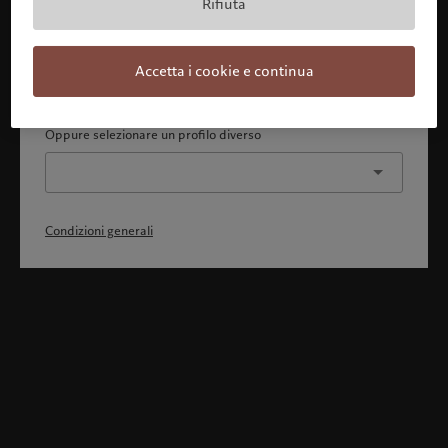
Rifiuta
Con la presente dichiaro 1) di aver pienamente compreso
e accettato le Condizioni generali, 2) di non essere
cittadino o residente degli Stati Uniti o del Canada.
Accetta i cookie e continua
Continua
Oppure selezionare un profilo diverso
Condizioni generali
Benvenuto in Pictet
Ci sembra che lei sia in: United States. Vuole modificare la sua
ubicazione?
United States
Svizzera