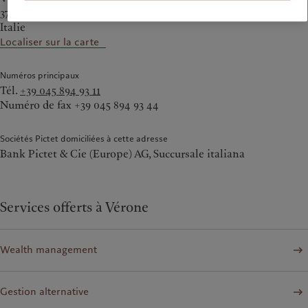
37121 Vérone
Italie
Localiser sur la carte
Numéros principaux
Tél.
+39 045 894 93 11
Numéro de fax +39 045 894 93 44
Sociétés Pictet domiciliées à cette adresse
Bank Pictet & Cie (Europe) AG, Succursale italiana
Services offerts à Vérone
Wealth management
Gestion alternative