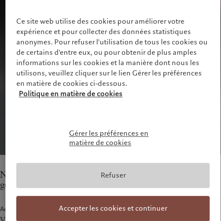
Alternative investments
Au-delà des marchés
France
Asset services
S’abonner à la newsletter
Ce site web utilise des cookies pour améliorer votre
Italia
|
Italy
expérience et pour collecter des données statistiques
Luxembourg (fr)
|
Luxembourg
anonymes. Pour refuser l'utilisation de tous les cookies ou
Durabilité
(en)
|
Luxemburg (de)
de certains d'entre eux, ou pour obtenir de plus amples
Monaco (en)
|
Monaco (fr)
L’approche de Pictet
informations sur les cookies et la manière dont nous les
Switzerland
|
Suisse
|
Schweiz
|
utilisons, veuillez cliquer sur le lien Gérer les préférences
Rapport de durabilité
Svizzera
en matière de cookies ci-dessous.
Plan d’action climatique
United Kingdom
Politique en matière de cookies
Principes d’investissement en
faveur du climat
Gouvernance de la durabilité
Fondation du Groupe Pictet
Gérer les préférences en
matière de cookies
Prix Pictet
Nos équipes à Vérone fournissent des services de
Refuser
gestion de fortune.
Accepter les cookies et continuer
Adresse
Via Carlo Cattaneo 26