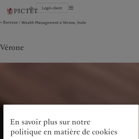
ch
Login client
Conditions d'utilisation
Bureaux
Wealth Management à Vérone, Italie
Le groupe Pictet
Particuliers et familles
Wealth management
Publications récentes
L’approche de Pictet
Documentation légale
Les associés du Groupe
Institutions et intermédiaires financiers
Asset management
Marchés
Rapport de durabilité
Solidité financière de Pictet
Investisseurs institutionnels
Alternative investments
Au-delà des marchés
Plan d’action climatique
Gestion des cookies
Diversité, équité et inclusion
Asset services
S’abonner à la newsletter
Principes d’investissement en faveur du climat
Collection Pictet
Gouvernance de la durabilité
Protection des données
Vérone
Amérique du Nord
Notre Groupe
Asie
Nos clients
Campus Pictet de Rochemont
Fondation du Groupe Pictet
Prix Pictet
Bahamas
Le groupe Pictet
China Offshore
Particuliers et familles
|
中国离岸
Canada (en)
Les associés du Groupe
|
Canada (fr)
Hong Kong SAR
Institutions et intermédiaires
|
香港特別行政區
|
financiers
香港特别行政区
United States
Solidité financière de Pictet
日本
Investisseurs institutionnels
Diversité, équité et inclusion
Singapore
|
新加坡
Collection Pictet
Taiwan
|
台灣
Campus Pictet de Rochemont
Europe
Moyen-Orient
Nos métiers
Commentaires et analyses
En savoir plus sur notre
Belgique
Israel
Wealth management
Publications récentes
politique en matière de cookies
Deutschland
United Arab Emirates
Asset management
Marchés
Spain
|
España