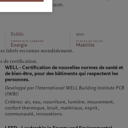
/an à 150 tCO2 /an dès 2026.
Faible
900
empreinte carbone
places de vélos
Energie
Mobilité
ar des labels reconnus mondialement.
s de certification.
WELL - Certification de nouvelles normes de santé et
de bien-être, pour des bâtiments qui respectent les
personnes.
Developpé par l'International WELL Building Institute PCB
(IWBI)
Critères: air, eau, nourriture, lumière, mouvement,
confort thermique, bruit, matériaux, esprit,
communauté, innovations.