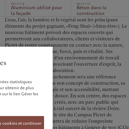
recyclé
recyclé
Aluminium utilisé pour
Béton dans la
la façade
construction
L’eau, l’air, la lumière et le végétal sont les principaux
éléments du projet gagnant, «Feng Shui» («bien-être»). Le
nouveau bâtiment prévoit des espaces ouverts qui
permettront aux collaborateurs, clients et visiteurs de
Pictet de rester constamment en contact avec la nature,
qui leur insufflera calme, force, paix et vitalité. Ses
occupants profiteront d’un environnement de travail
ies
stimulant et humain, favorisant l’ouverture d’esprit, la
transparence et la collaboration.
Le Campus Pictet de Rochemont sera une référence
nées statistiques
environnementale dans son concept de construction, sa
our obtenir de plus
consommation d’énergie et son accessibilité, mettant
sur le lien Gérer les
l’accent sur la mobilité douce. En son centre, des espaces
verts et arborés seront créés, avec un parc public qui
comprendra la remise à ciel ouvert de la rivière Drize.
Le déménagement sur le site du Campus Pictet de
Rochemontnous permettra de réduire l'empreinte
s cookies et continuer
carbone annuelle de nos bâtiments à Genève de 900 tCO2