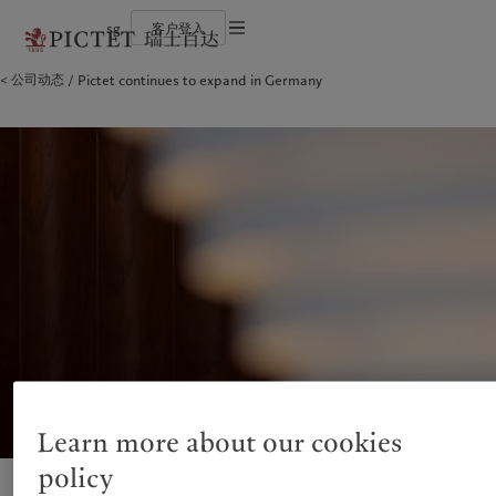
sg
客户登入
使用条款
公司动态
Pictet continues to expand in Germany
瑞士百达集团
个人与家族
财富管理
最新见解
负责任的愿景
法律文件及备注
瑞士百达集团合伙人
金融中介
资产管理
市场洞察
环保管理
企业评级
机构投资者
另类投资
市场深度解读
负责任投资
Cookies 政策
奖项
资产服务
负责任雇主
加入我们
基金会
隐私声明
欧洲
关于我们
亚洲
服务对象
多元、平等和包容
历史沿革
瑞士百达罗夏蒙园区
Belgique
瑞士百达集团
China Offshore
个人与家族
|
中国离岸
Deutschland
瑞士百达集团合伙人
Hong Kong SAR
金融中介
|
香港特別行政區
|
香港特别行政区
Spain
企业评级
|
España
机构投资者
日本
France
奖项
Taiwan
|
台灣
Italia
加入我们
|
Italy
Singapore
|
新加坡
Luxembourg (fr)
多元、平等和包容
|
Luxembourg
(en)
|
Luxemburg (de)
历史沿革
Monaco (en)
|
Monaco (fr)
瑞士百达罗夏蒙园区
Switzerland
|
Suisse
|
Schweiz
|
Learn more about our cookies
Svizzera
业务范围
洞察见解
United Kingdom
policy