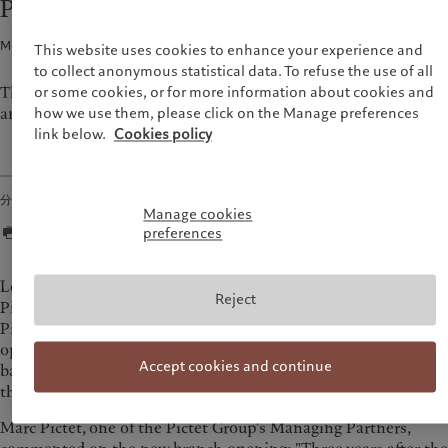
Pictet continues to expand in Germany
财富管理
最新见解
美洲
中东
资产管理
市场洞察
Media release · 2017年05月22日
1
min read
This website uses cookies to enhance your experience and
另类投资
市场深度解读
Bahamas
Israel
to collect anonymous statistical data. To refuse the use of all
资产服务
Canada (en)
|
Canada (fr)
United Arab Emirates
The Swiss Pictet Group has announced today that it is to open
or some cookies, or for more information about cookies and
an office in Stuttgart.
how we use them, please click on the Manage preferences
United States
link below.
Cookies policy
责任担当
负责任的愿景
分享
环保管理
Manage cookies
负责任投资
preferences
负责任雇主
基金会
Legally speaking, the new Stuttgart office will be a branch of
Reject
Pictet & Cie (Europe) S.A.'s registered office in Frankfurt.
Pictet (Europe) S.A., with its head office in Luxembourg,
operates as the parent company for all of the Pictet Group's
Accept cookies and continue
banking activities in Europe. The Frankfurt office coordinates
these activities in Germany.
Marc Pictet, one of the Pictet Group's Managing Partners,