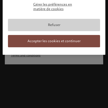
Gérer les préférences en
matière de cookies
Refuser
Continue
Accepter les cookies et continuer
Terms and conditions
Bienvenue chez Pictet
Vous semblez vous trouver dans ce pays: United States.
Souhaitez-vous modifier votre position?
United States
Monaco (fr)