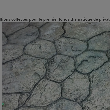
ions collectés pour le premier fonds thématique de private
ale
Gestion des cookies
Protection des données
Amérique du Nord
Asie
Bahamas
China Offshore
|
中国离岸
Nos métiers
Commentaires et
Canada (en)
|
Canada (fr)
Hong Kong SAR
|
香港特別行
政區
|
香港特别行政区
analyses
United States
Wealth management
日本
Publications récentes
Asset management
Singapore
|
新加坡
Marchés
Alternative investments
Taiwan
|
台灣
Au-delà des marchés
Asset services
S’abonner à la newsletter