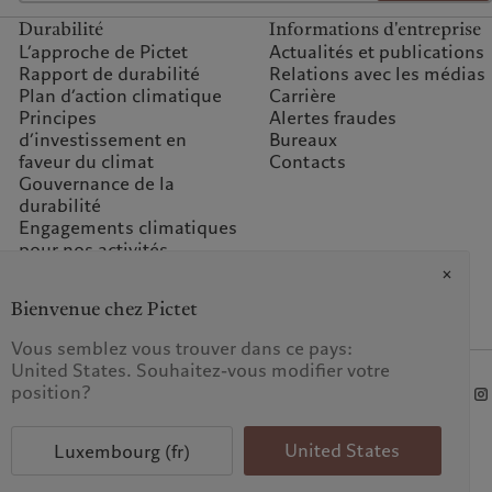
Durabilité
Informations d'entreprise
L’approche de Pictet
Actualités et publications
Rapport de durabilité
Relations avec les médias
Plan d’action climatique
Carrière
Principes
Alertes fraudes
d’investissement en
Bureaux
faveur du climat
Contacts
Gouvernance de la
durabilité
Engagements climatiques
pour nos activités
Questions fréquentes
Fondation du groupe
Bienvenue chez Pictet
Pictet
Prix Pictet
Vous semblez vous trouver dans ce pays:
United States. Souhaitez-vous modifier votre
position?
 données
United States
Luxembourg (fr)