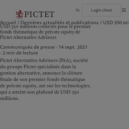
lu
Login client
Accueil
Dernières actualités et publications
USD 350 mill
©2026, Pictet Group
Conditions d'utilisation
Documentation lég
USD 350 millions collectés pour le premier
Le groupe Pictet
Particuliers et familles
Wealth management
Publications récentes
L’approche de Pictet
fonds thématique de private equity de
Les associés du Groupe
Institutions et intermédiaires financiers
Asset management
Marchés
Rapport de durabilité
Pictet Alternative Advisors
Solidité financière de Pictet
Investisseurs institutionnels
Alternative investments
Au-delà des marchés
Plan d’action climatique
Diversité, équité et inclusion
Asset services
S’abonner à la newsletter
Principes d’investissement en faveur du climat
Communiqués de presse · 14 sept. 2021
Collection Pictet
Gouvernance de la durabilité
2
min de lecture
Campus Pictet de Rochemont
Fondation du Groupe Pictet
Notre Groupe
Nos clients
Prix Pictet
Pictet Alternative Advisors (PAA), société
du groupe Pictet spécialisée dans la
Le groupe Pictet
Particuliers et familles
gestion alternative, annonce la clôture
Les associés du Groupe
Institutions et
finale de son premier fonds thématique
intermédiaires financiers
de private equity, axé sur les technologies,
Solidité financière de Pictet
qui a atteint son plafond de USD 350
Investisseurs institutionnels
Diversité, équité et inclusion
millions.
Collection Pictet
Campus Pictet de
Rochemont