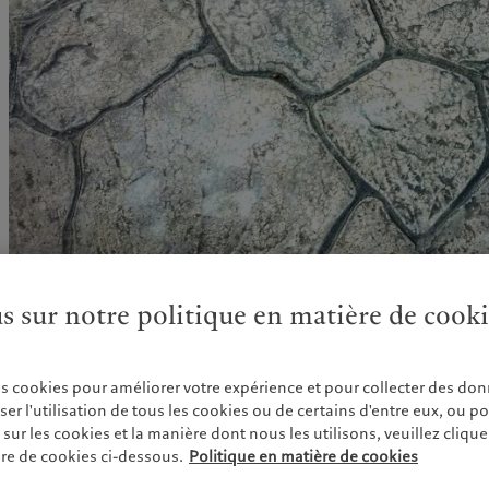
Communiqué de presse
Pictet Private Equity Thematic – Technology
est un fond
us sur notre politique en matière de cook
exclusivement aux investissements dans le domaine technol
Il vise à investir dans des entreprises technologiques à de
es cookies pour améliorer votre expérience et pour collecter des don
divers (venture capital, capital croissance, buy-out), et offr
r l'utilisation de tous les cookies ou de certains d'entre eux, ou p
exposition transversale aux différents thèmes à forte convi
ur les cookies et la manière dont nous les utilisons, veuillez cliquer 
re de cookies ci-dessous.
Politique en matière de cookies
Lancé en octobre 2020 avec un objectif de collecte de USD 
Private Equity Thematic – Technology
a atteint sa taill