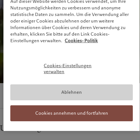
Auf dieser Website werden Cookies verwendet, um Ihre
France
Asset Management
Markets
Nutzungsmöglichkeiten zu verbessern und anonyme
statistische Daten zu sammeln. Um die Verwendung aller
Italia
Alternative Anlagen
|
Italy
Beyond markets
oder einiger Cookies abzulehnen oder um weitere
Luxembourg (fr)
Asset Services
|
Luxembourg
Den Newsletter abonnieren
Informationen über Cookies und deren Verwendung zu
(en)
|
Luxemburg (de)
erhalten, klicken Sie bitte auf den Link Cookies-
Monaco (en)
|
Monaco (fr)
Nachhaltigkeit
Einstellungen verwalten.
Cookies- Politik
Switzerland
|
Suisse
|
Schweiz
|
Svizzera
Pictet-Ansatz
United Kingdom
Nachhaltigkeitsbericht
Cookies-Einstellungen
Klimaaktionsplan
verwalten
Grundsätze für
Klimainvestments
Nachhaltigkeits-Governance
Ablehnen
Group Foundation
Prix Pictet
Cookies annehmen und fortfahren
Unsere Programme