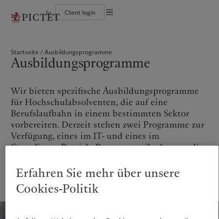
lu
Client login
Die Pictet-Gruppe
Einzelpersonen und Familien
Wealth Management
Latest insights
Pictet-Ansatz
Die Teilhaber der Pictet-Gruppe
Finanzinstitute und Intermediäre
Asset Management
Markets
Nachhaltigkeitsbericht
Startseite
Ausbildungsprogramme
Unternehmensratings
Institutionelle Anleger
Alternative Anlagen
Beyond markets
Klimaaktionsplan
Ausbildungsprogramme
Diversität, Gleichstellung und Inklusion
Asset Services
Den Newsletter abonnieren
Grundsätze für Klimainvestments
Karrieremöglichkeiten
Nachhaltigkeits-Governance
Nordamerika
Wer wir sind
Asien
Für wen wir tätig sind
Collection Pictet
Group Foundation
Campus Pictet de Rochemont
Prix Pictet
Wir bieten spezifische Ausbildungsprogramme
Bahamas
Die Pictet-Gruppe
China Offshore
Einzelpersonen und Familien
|
中国离岸
für Hochschulabsolventen, die auf eine
Canada (en)
Die Teilhaber der Pictet-Gruppe
|
Canada (fr)
Hong Kong SAR
Finanzinstitute und
|
香港特別行政區
Berufslaufbahn in einem bestimmten Sektor
|
Intermediäre
香港特别行政区
United States
Unternehmensratings
vorbereiten. Derzeit stehen zwei Programme zur
日本
Institutionelle Anleger
Diversität, Gleichstellung und
Verfügung, eines im IT- und eines im
Inklusion
Singapore
|
新加坡
Compliance-Bereich. Programmteilnehmern, die
Karrieremöglichkeiten
Taiwan
|
台灣
erfolgreich das 12- bzw. 18-monatige Programm
Collection Pictet
absolvieren, kann je nach Geschäftsbedarf eine
Erfahren Sie mehr über unsere
Europa
Campus Pictet de Rochemont
Nahost
Vollzeitstelle bei Pictet angeboten werden.
Cookies-Politik
Belgique
Israel
Was wir anbieten
Insights
Deutschland
United Arab Emirates
Spain
Wealth Management
|
España
Latest insights