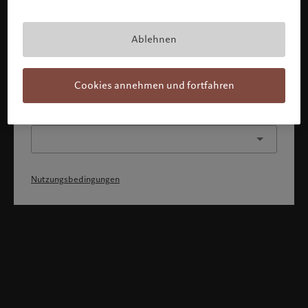
Mit Bestätigung meines Profils erkläre ich, 1) dass ich die
Nutzungsbedingungen zur Kenntnis genommen und
akzeptiert habe, 2) dass ich weder die
Staatsangehörigkeit von noch den Wohnsitz in den USA
Ablehnen
oder Kanada habe.
Weiter
Cookies annehmen und fortfahren
Oder wählen Sie ein anderes Profil
Nutzungsbedingungen
Willkommen bei Pictet
Sie befinden sich auf der folgenden Länderseite: United States.
Möchten Sie die Länderseite wechseln?
United States
Luxemburg (de)