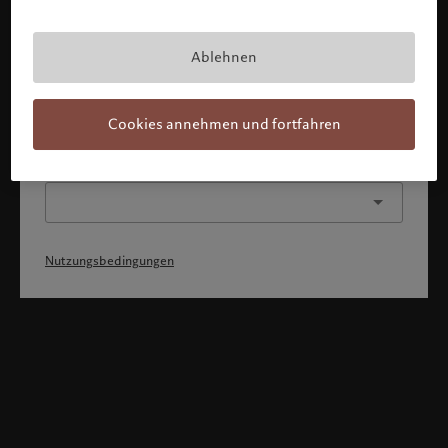
Mit Bestätigung meines Profils erkläre ich, 1) dass ich die
Nutzungsbedingungen zur Kenntnis genommen und
akzeptiert habe, 2) dass ich weder die
Staatsangehörigkeit von noch den Wohnsitz in den USA
Ablehnen
oder Kanada habe.
Weiter
Cookies annehmen und fortfahren
Oder wählen Sie ein anderes Profil
Nutzungsbedingungen
Willkommen bei Pictet
Sie befinden sich auf der folgenden Länderseite: United States.
Möchten Sie die Länderseite wechseln?
United States
Luxemburg (de)