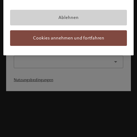
Mit Bestätigung meines Profils erkläre ich, 1) dass ich die
Nutzungsbedingungen zur Kenntnis genommen und
akzeptiert habe, 2) dass ich weder die
Staatsangehörigkeit von noch den Wohnsitz in den USA
Ablehnen
oder Kanada habe.
Weiter
Cookies annehmen und fortfahren
Oder wählen Sie ein anderes Profil
Nutzungsbedingungen
Willkommen bei Pictet
Sie befinden sich auf der folgenden Länderseite: United States.
Möchten Sie die Länderseite wechseln?
United States
Luxemburg (de)