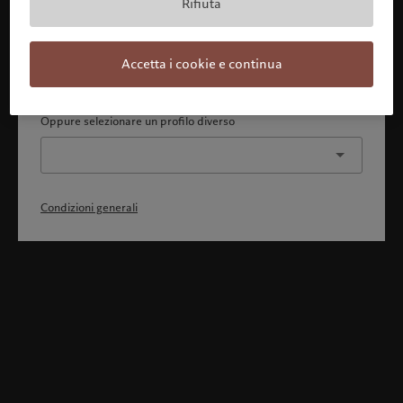
Rifiuta
Con la presente dichiaro 1) di aver pienamente compreso
e accettato le Condizioni generali, 2) di non essere
cittadino o residente degli Stati Uniti o del Canada.
Accetta i cookie e continua
Continua
Oppure selezionare un profilo diverso
Condizioni generali
Benvenuto in Pictet
Ci sembra che lei sia in: United States. Vuole modificare la sua
ubicazione?
United States
Italia